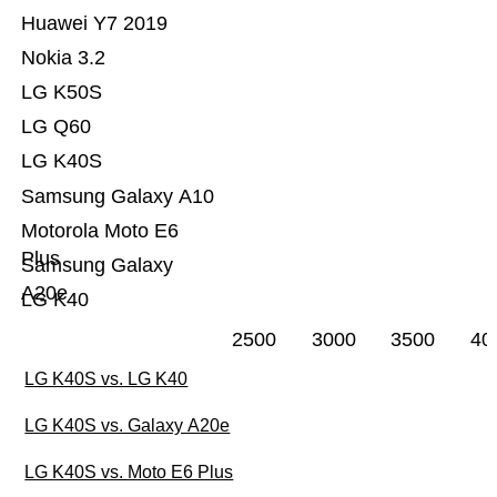
Huawei Y7 2019
Nokia 3.2
LG K50S
LG Q60
LG K40S
Samsung Galaxy A10
Motorola Moto E6
Plus
Samsung Galaxy
A20e
LG K40
2500
3000
3500
40
LG K40S vs. LG K40
LG K40S vs. Galaxy A20e
LG K40S vs. Moto E6 Plus