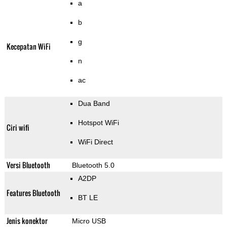
a
b
g
Kecepatan WiFi
n
ac
Dua Band
Hotspot WiFi
Ciri wifi
WiFi Direct
Versi Bluetooth
Bluetooth 5.0
A2DP
Features Bluetooth
BT LE
Jenis konektor
Micro USB