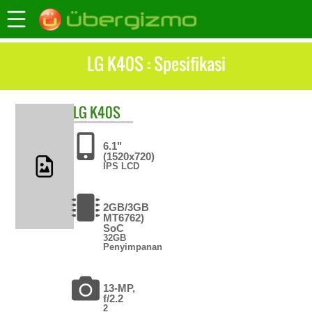
LG K40S : Spesifikasi
LG
K40S
6.1"
(1520x720)
IPS LCD
2GB/3GB
MT6762)
SoC
32GB
Penyimpanan
13-MP,
f/2.2
2