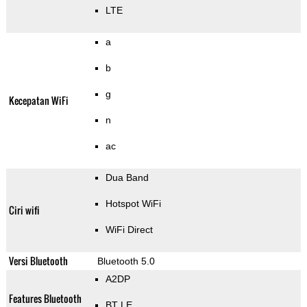
LTE
a
b
g
Kecepatan WiFi
n
ac
Dua Band
Hotspot WiFi
Ciri wifi
WiFi Direct
Versi Bluetooth
Bluetooth 5.0
A2DP
Features Bluetooth
BT LE