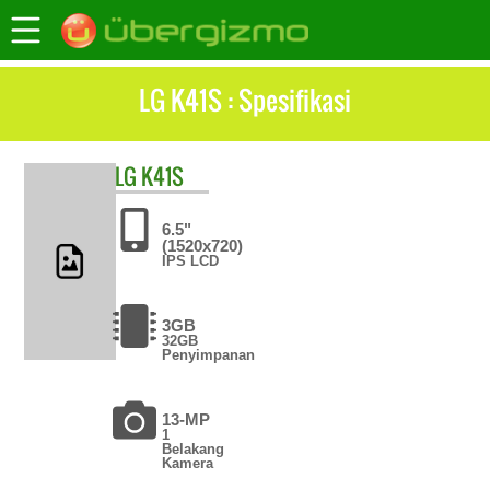
LG K41S : Spesifikasi
LG
K41S
6.5"
(1520x720)
IPS LCD
3GB
32GB
Penyimpanan
13-MP
1
Belakang
Kamera