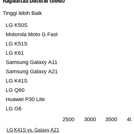
Tinggi lebih Baik
LG K50S
Motorola Moto G Fast
LG K51S
LG K61
Samsung Galaxy A11
Samsung Galaxy A21
LG K41S
LG Q60
Huawei P30 Lite
LG G6
2500
3000
3500
40
LG K41S vs. Galaxy A21