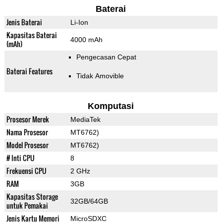
Baterai
Jenis Baterai
Li-Ion
Kapasitas Baterai
4000 mAh
(mAh)
Pengecasan Cepat
Baterai Features
Tidak Amovible
Komputasi
Prosesor Merek
MediaTek
Nama Prosesor
MT6762)
Model Prosesor
MT6762)
# Inti CPU
8
Frekuensi CPU
2 GHz
RAM
3GB
Kapasitas Storage
32GB/64GB
untuk Pemakai
Jenis Kartu Memori
MicroSDXC