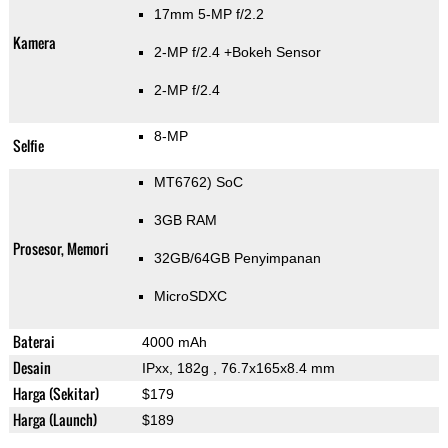
17mm 5-MP f/2.2
Kamera
2-MP f/2.4
+Bokeh Sensor
2-MP f/2.4
8-MP
Selfie
MT6762) SoC
3GB RAM
Prosesor, Memori
32GB/64GB Penyimpanan
MicroSDXC
Baterai
4000 mAh
Desain
IPxx, 182g
, 76.7x165x8.4 mm
Harga (Sekitar)
$179
Harga (Launch)
$189