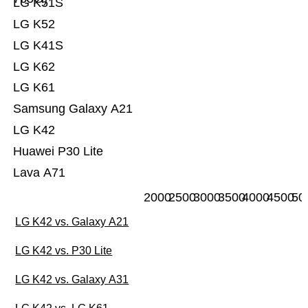
LG K51S
LG K52
LG K41S
LG K62
LG K61
Samsung Galaxy A21
LG K42
Huawei P30 Lite
Lava A71
2000
2500
3000
3500
4000
4500
50
LG K42 vs. Galaxy A21
LG K42 vs. P30 Lite
LG K42 vs. Galaxy A31