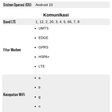
Sistem Operasi (OS)
Android 10
Komunikasi
Band LTE
1, 12, 2, 20, 3, 4, 5, 66, 7, 8
UMTS
EDGE
GPRS
Fitur Modem
HSPA+
LTE
a
b
Kecepatan WiFi
g
n