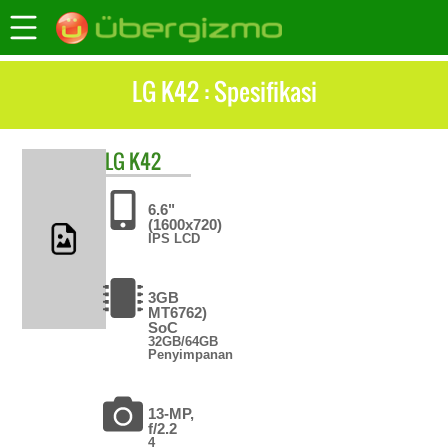
LG K42 : Spesifikasi
LG
K42
6.6"
(1600x720)
IPS LCD
3GB
MT6762)
SoC
32GB/64GB
Penyimpanan
13-MP,
f/2.2
4