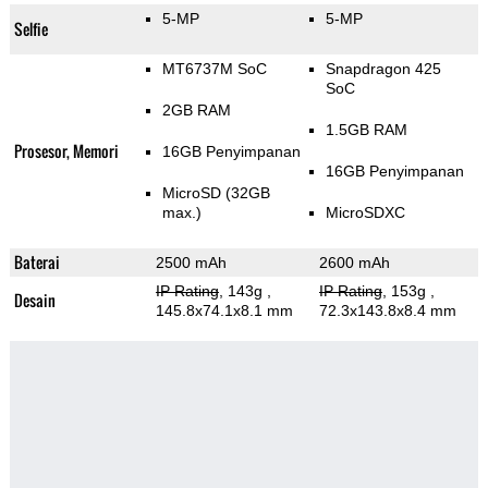
5-MP
5-MP
Selfie
MT6737M SoC
Snapdragon 425
SoC
2GB RAM
1.5GB RAM
Prosesor, Memori
16GB Penyimpanan
16GB Penyimpanan
MicroSD (32GB
max.)
MicroSDXC
Baterai
2500 mAh
2600 mAh
IP Rating
, 143g
,
IP Rating
, 153g
,
Desain
145.8x74.1x8.1 mm
72.3x143.8x8.4 mm