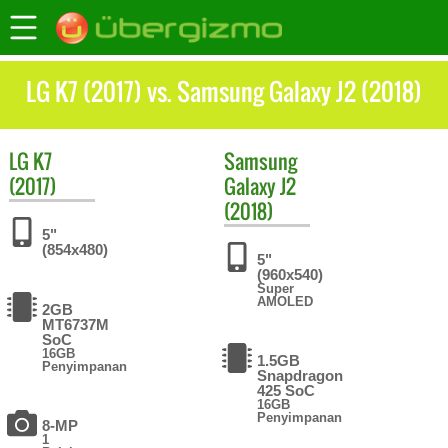
LG K7 (2017) vs. Samsung Galaxy J2 (2018)
LG
K7
Samsung
(2017)
Galaxy J2
(2018)
5"
(854x480)
5"
(960x540)
Super
AMOLED
2GB
MT6737M
SoC
16GB
1.5GB
Penyimpanan
Snapdragon
425 SoC
16GB
Penyimpanan
8-MP
1