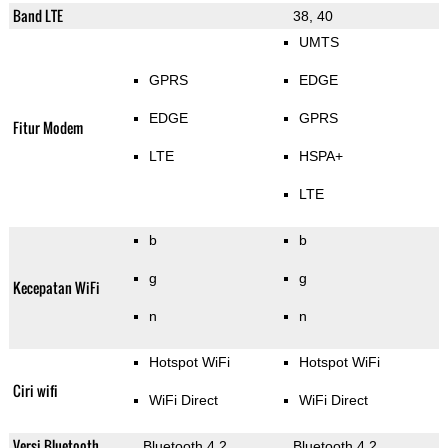
Band LTE
38, 40
UMTS
GPRS
EDGE
EDGE
GPRS
Fitur Modem
LTE
HSPA+
LTE
b
b
g
g
Kecepatan WiFi
n
n
Hotspot WiFi
Hotspot WiFi
Ciri wifi
WiFi Direct
WiFi Direct
Versi Bluetooth
Bluetooth 4.2
Bluetooth 4.2