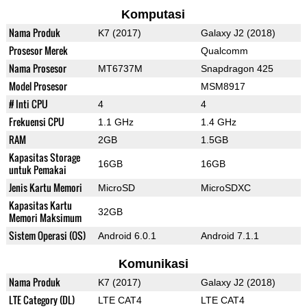
Komputasi
Nama Produk
K7 (2017)
Galaxy J2 (2018)
Prosesor Merek
Qualcomm
Nama Prosesor
MT6737M
Snapdragon 425
Model Prosesor
MSM8917
# Inti CPU
4
4
Frekuensi CPU
1.1 GHz
1.4 GHz
RAM
2GB
1.5GB
Kapasitas Storage
16GB
16GB
untuk Pemakai
Jenis Kartu Memori
MicroSD
MicroSDXC
Kapasitas Kartu
32GB
Memori Maksimum
Sistem Operasi (OS)
Android 6.0.1
Android 7.1.1
Komunikasi
Nama Produk
K7 (2017)
Galaxy J2 (2018)
LTE Category (DL)
LTE CAT4
LTE CAT4