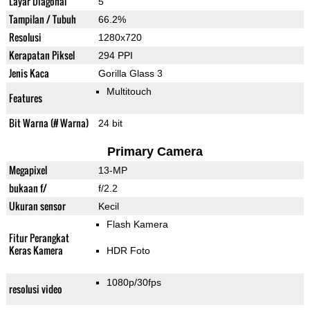
Layar Diagonal
5"
Tampilan / Tubuh
66.2%
Resolusi
1280x720
Kerapatan Piksel
294 PPI
Jenis Kaca
Gorilla Glass 3
Multitouch
Features
Bit Warna (# Warna)
24 bit
Primary Camera
Megapixel
13-MP
bukaan f/
f/2.2
Ukuran sensor
Kecil
Flash Kamera
Fitur Perangkat
Keras Kamera
HDR Foto
1080p/30fps
resolusi video