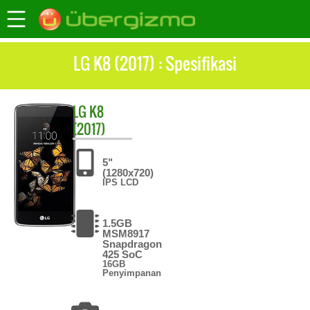
LG K8 (2017) : Spesifikasi
LG
K8
(2017)
5"
(1280x720)
IPS LCD
1.5GB
MSM8917
Snapdragon
425 SoC
16GB
Penyimpanan