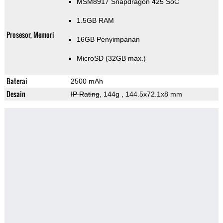
MSM8917 Snapdragon 425 SoC
1.5GB RAM
Prosesor, Memori
16GB Penyimpanan
MicroSD (32GB max.)
Baterai
2500 mAh
Desain
IP Rating
, 144g
, 144.5x72.1x8 mm