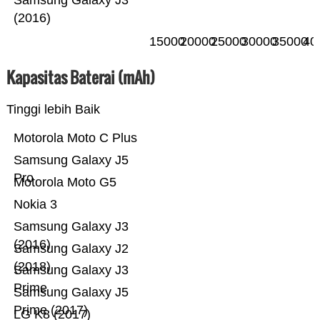
Samsung Galaxy J3
(2016)
15000
20000
25000
30000
35000
40
Kapasitas Baterai (mAh)
Tinggi lebih Baik
Motorola Moto C Plus
Samsung Galaxy J5
Pro
Motorola Moto G5
Nokia 3
Samsung Galaxy J3
(2016)
Samsung Galaxy J2
(2018)
Samsung Galaxy J3
Prime
Samsung Galaxy J5
Prime (2017)
LG K8 (2017)