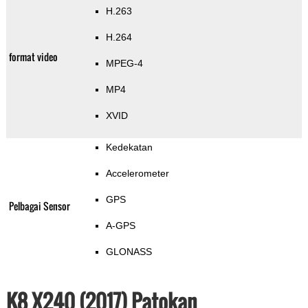
H.263
H.264
format video
MPEG-4
MP4
XVID
Kedekatan
Accelerometer
GPS
Pelbagai Sensor
A-GPS
GLONASS
K8 X240 (2017) Patokan