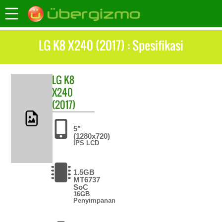
LG K8 X240 (2017) : Spesifikasi
LG
K8
X240
(2017)
5"
(1280x720)
IPS LCD
1.5GB
MT6737
SoC
16GB
Penyimpanan