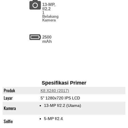
13-MP,
f/2.2
1
Belakang
Kamera
2500
mAh
Spesifikasi Primer
Produk
K8 X240 (2017)
Layar
5" 1280x720 IPS LCD
13-MP f/2.2
(Utama)
Kamera
5-MP f/2.4
Selfie