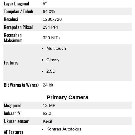
Layar Diagonal
5"
Tampilan / Tubuh
64.0%
Resolusi
1280x720
Kerapatan Piksel
294 PPI
Kecerahan
320 NITs
Maksimum
Multitouch
Glossy
Features
2.5D
Bit Warna (# Warna)
24 bit
Primary Camera
Megapixel
13-MP
bukaan f/
f/2.2
Ukuran sensor
Kecil
Kontras Autofokus
AF Features