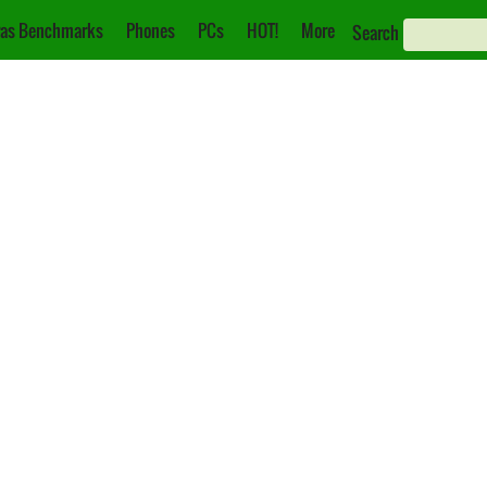
as Benchmarks
Phones
PCs
HOT!
More
Search