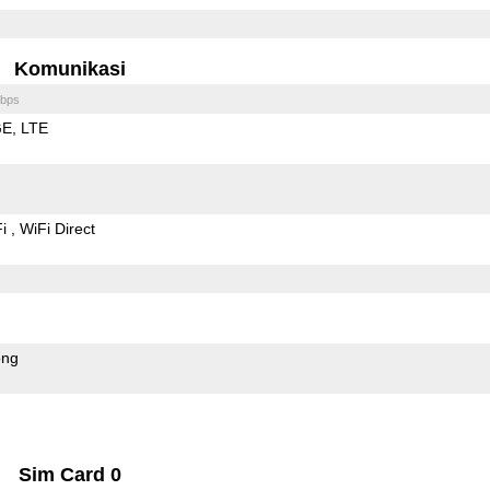
Komunikasi
bps
GE
LTE
Fi
WiFi Direct
ong
Sim Card 0