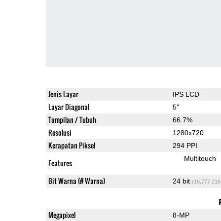
Jenis Layar
IPS LCD
Layar Diagonal
5"
Tampilan / Tubuh
66.7%
Resolusi
1280x720
Kerapatan Piksel
294 PPI
Multitouch
Features
Bit Warna (# Warna)
24 bit
(16,777,216
Megapixel
8-MP