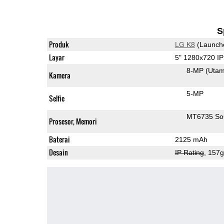
S
Produk
LG K8
(Launch
Layar
5" 1280x720 I
8-MP
(Uta
Kamera
5-MP
Selfie
MT6735 S
Prosesor, Memori
Baterai
2125 mAh
Desain
IP Rating
, 157