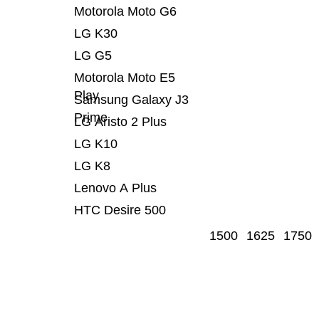
Motorola Moto G6
LG K30
LG G5
Motorola Moto E5
Play
Samsung Galaxy J3
Prime
LG Aristo 2 Plus
LG K10
LG K8
Lenovo A Plus
HTC Desire 500
1500
1625
1750