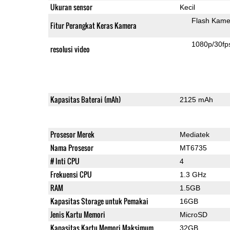
Ukuran sensor
Kecil
Flash Kame
Fitur Perangkat Keras Kamera
1080p/30fp
resolusi video
Kapasitas Baterai (mAh)
2125 mAh
Prosesor Merek
Mediatek
Nama Prosesor
MT6735
# Inti CPU
4
Frekuensi CPU
1.3 GHz
RAM
1.5GB
Kapasitas Storage untuk Pemakai
16GB
Jenis Kartu Memori
MicroSD
Kapasitas Kartu Memori Maksimum
32GB