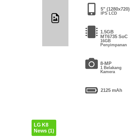
5" (1280x720)
IPS LCD
1.5GB
MT6735 SoC
16GB
Penyimpanan
8-MP
1 Belakang
Kamera
2125 mAh
LG K8
News (1)