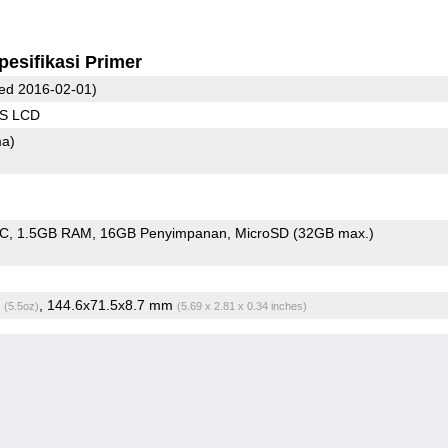
pesifikasi Primer
ed 2016-02-01)
PS LCD
ma)
oC
1.5GB RAM
16GB Penyimpanan
MicroSD (32GB max.)
g
, 144.6x71.5x8.7 mm
(5.5oz)
(5.69 x 2.81 x 0.34 inches)