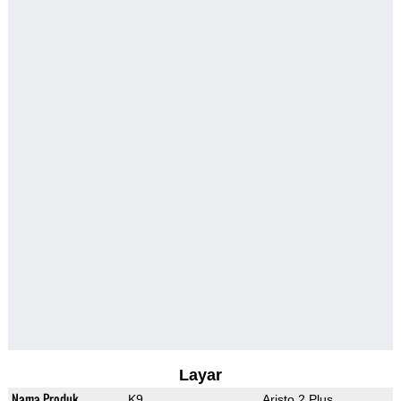
Layar
Nama Produk
K9
Aristo 2 Plus