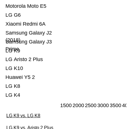
Motorola Moto E5
LG G6
Xiaomi Redmi 6A
Samsung Galaxy J2
(2018)
Samsung Galaxy J3
Prime
LG K9
LG Aristo 2 Plus
LG K10
Huawei Y5 2
LG K8
LG K4
1500
2000
2500
3000
3500
40
LG K9 vs. LG K8
LG K9 vs. Aristo 2 Plus