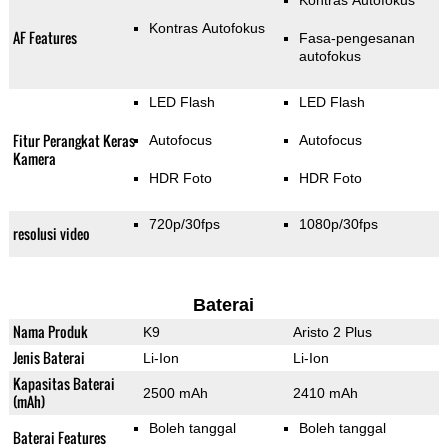
Kontras Autofokus
Kontras Autofokus
AF Features
Fasa-pengesanan
autofokus
LED Flash
LED Flash
Fitur Perangkat Keras
Autofocus
Autofocus
Kamera
HDR Foto
HDR Foto
720p/30fps
1080p/30fps
resolusi video
Baterai
Nama Produk
K9
Aristo 2 Plus
Jenis Baterai
Li-Ion
Li-Ion
Kapasitas Baterai
2500 mAh
2410 mAh
(mAh)
Boleh tanggal
Boleh tanggal
Baterai Features