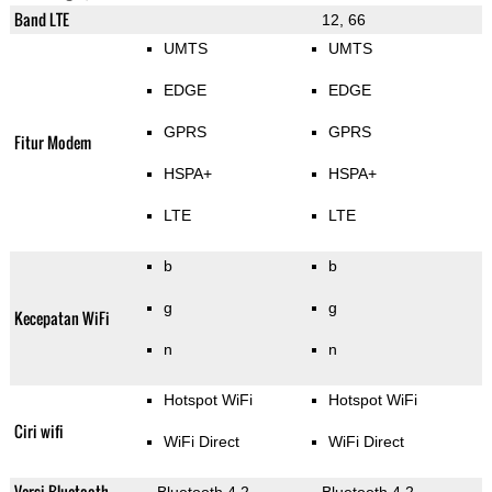
Band LTE
12, 66
UMTS
UMTS
EDGE
EDGE
GPRS
GPRS
Fitur Modem
HSPA+
HSPA+
LTE
LTE
b
b
g
g
Kecepatan WiFi
n
n
Hotspot WiFi
Hotspot WiFi
Ciri wifi
WiFi Direct
WiFi Direct
Versi Bluetooth