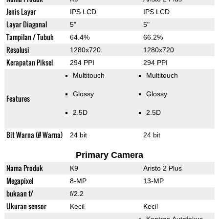
Jenis Layar
IPS LCD
IPS LCD
Layar Diagonal
5"
5"
Tampilan / Tubuh
64.4%
66.2%
Resolusi
1280x720
1280x720
Kerapatan Piksel
294 PPI
294 PPI
Multitouch
Multitouch
Glossy
Glossy
Features
2.5D
2.5D
Bit Warna (# Warna)
24 bit
24 bit
Primary Camera
Nama Produk
K9
Aristo 2 Plus
Megapixel
8-MP
13-MP
bukaan f/
f/2.2
Ukuran sensor
Kecil
Kecil