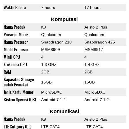
Waktu Bicara
7 hours
17 hours
Komputasi
Nama Produk
K9
Aristo 2 Plus
Prosesor Merek
Qualcomm
Qualcomm
Nama Prosesor
Snapdragon 210
Snapdragon 425
Model Prosesor
MSM8909
MSM8917
# Inti CPU
4
4
Frekuensi CPU
1.3 GHz
1.4 GHz
RAM
2GB
2GB
Kapasitas Storage
16GB
16GB
untuk Pemakai
Jenis Kartu Memori
MicroSDXC
MicroSDXC
Sistem Operasi (OS)
Android 7.1.2
Android 7.1.2
Komunikasi
Nama Produk
K9
Aristo 2 Plus
LTE Category (DL)
LTE CAT4
LTE CAT4