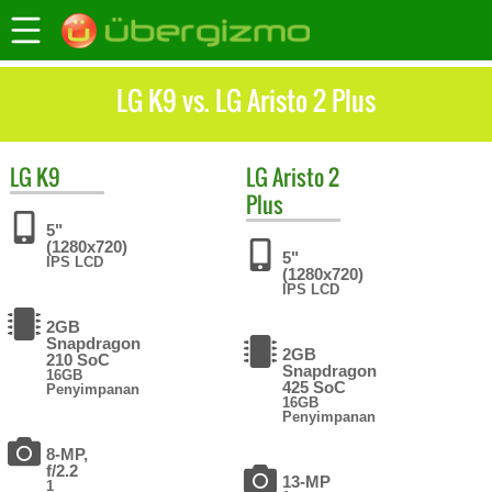
LG K9 vs. LG Aristo 2 Plus
LG
K9
LG
Aristo 2
Plus
5"
(1280x720)
5"
IPS LCD
(1280x720)
IPS LCD
2GB
Snapdragon
2GB
210 SoC
Snapdragon
16GB
425 SoC
Penyimpanan
16GB
Penyimpanan
8-MP,
f/2.2
13-MP
1