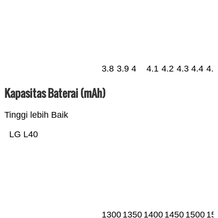
3.8
3.9
4
4.1
4.2
4.3
4.4
4.
Kapasitas Baterai (mAh)
Tinggi lebih Baik
LG L40
1300
1350
1400
1450
1500
15