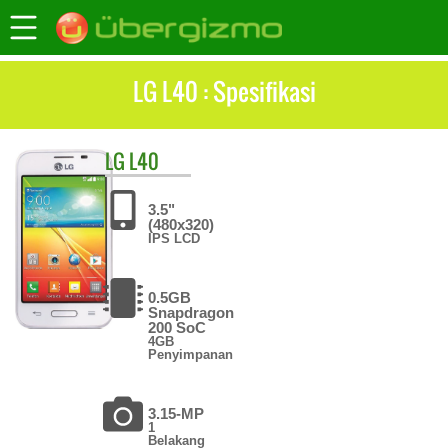
LG L40 : Spesifikasi
LG
L40
3.5"
(480x320)
IPS LCD
0.5GB
Snapdragon
200 SoC
4GB
Penyimpanan
3.15-MP
1
Belakang