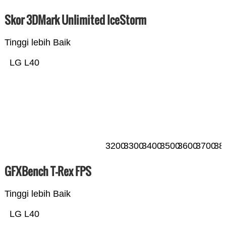
Skor 3DMark Unlimited IceStorm
Tinggi lebih Baik
LG L40
3200
3300
3400
3500
3600
3700
38
GFXBench T-Rex FPS
Tinggi lebih Baik
LG L40