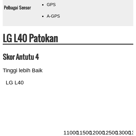
GPS
Pelbagai Sensor
A-GPS
LG L40 Patokan
Skor Antutu 4
Tinggi lebih Baik
LG L40
11000
11500
12000
12500
13000
13