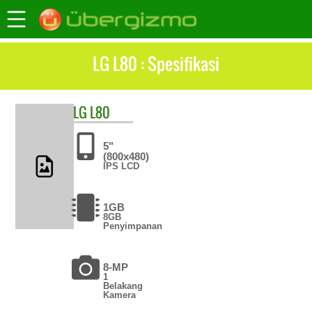
LG L80 : Spesifikasi
LG
L80
5"
(800x480)
IPS LCD
1GB
8GB
Penyimpanan
8-MP
1
Belakang
Kamera