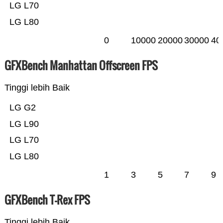
LG L70
LG L80
0
10000
20000
30000
40
GFXBench Manhattan Offscreen FPS
Tinggi lebih Baik
LG G2
LG L90
LG L70
LG L80
1
3
5
7
9
GFXBench T-Rex FPS
Tinggi lebih Baik