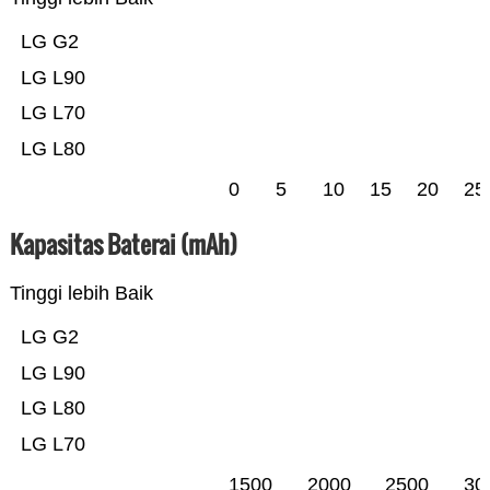
LG G2
LG L90
LG L70
LG L80
0
5
10
15
20
25
Kapasitas Baterai (mAh)
Tinggi lebih Baik
LG G2
LG L90
LG L80
LG L70
1500
2000
2500
30