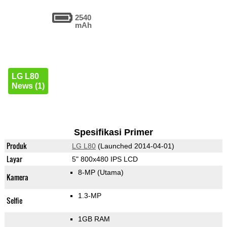
2540
mAh
LG L80
News (1)
Spesifikasi Primer
Produk
LG L80
(Launched 2014-04-01)
Layar
5" 800x480 IPS LCD
8-MP
(Utama)
Kamera
1.3-MP
Selfie
1GB RAM