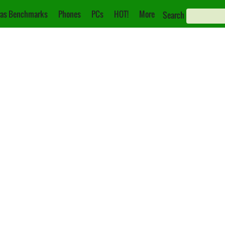
as Benchmarks
Phones
PCs
HOT!
More
Search