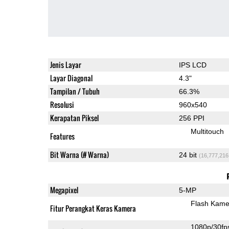
Jenis Layar
IPS LCD
Layar Diagonal
4.3"
Tampilan / Tubuh
66.3%
Resolusi
960x540
Kerapatan Piksel
256 PPI
Multitouch
Features
Bit Warna (# Warna)
24 bit
(16,777,216
Megapixel
5-MP
Flash Kame
Fitur Perangkat Keras Kamera
1080p/30fp