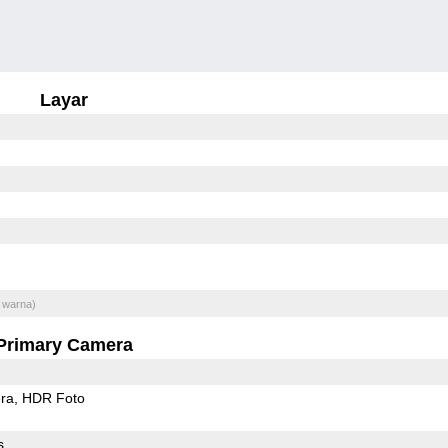
Layar
 warna)
Primary Camera
ra
HDR Foto
s