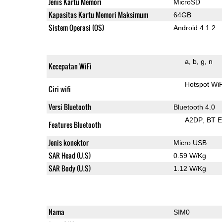
Jenis Kartu Memori
MicroSD
Kapasitas Kartu Memori Maksimum
64GB
Sistem Operasi (OS)
Android 4.1.2
a
b
g
n
Kecepatan WiFi
Hotspot Wi
Ciri wifi
Versi Bluetooth
Bluetooth 4.0
A2DP
BT 
Features Bluetooth
Jenis konektor
Micro USB
SAR Head (U.S)
0.59 W/Kg
SAR Body (U.S)
1.12 W/Kg
Nama
SIM0