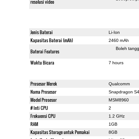
resolusi video
Jenis Baterai
Li-Ion
Kapasitas Baterai (mAh)
2460 mAh
Boleh tangg
Baterai Features
Waktu Bicara
7 hours
Prosesor Merek
Qualcomm
Nama Prosesor
Snapdragon S4
Model Prosesor
MSM8960
# Inti CPU
2
Frekuensi CPU
1.2 GHz
RAM
1GB
Kapasitas Storage untuk Pemakai
8GB