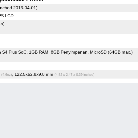
nched 2013-04-01)
IPS LCD
ma)
 S4 Plus SoC
1GB RAM
8GB Penyimpanan
MicroSD (64GB max.)
g
, 122.5x62.8x9.8 mm
(4.6oz)
(4.82 x 2.47 x 0.39 inches)