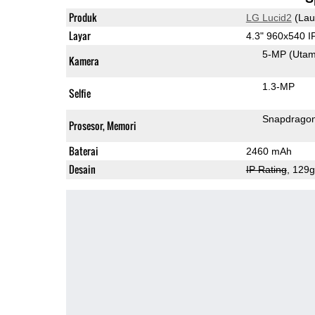
Produk
LG Lucid2
(Lau
Layar
4.3" 960x540 
5-MP
(Uta
Kamera
1.3-MP
Selfie
Snapdragon
Prosesor, Memori
Baterai
2460 mAh
Desain
IP Rating
, 129