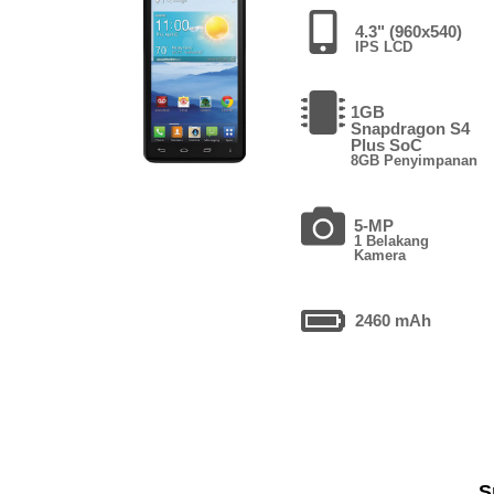
4.3" (960x540)
IPS LCD
1GB
Snapdragon S4
Plus SoC
8GB Penyimpanan
5-MP
1 Belakang
Kamera
2460 mAh
S