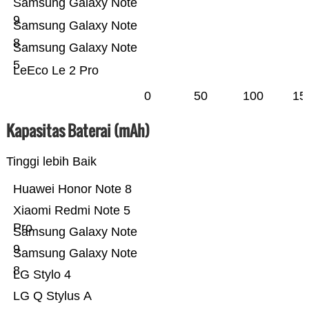
Samsung Galaxy Note
9
Samsung Galaxy Note
8
Samsung Galaxy Note
5
LeEco Le 2 Pro
0
50
100
15
Kapasitas Baterai (mAh)
Tinggi lebih Baik
Huawei Honor Note 8
Xiaomi Redmi Note 5
Pro
Samsung Galaxy Note
9
Samsung Galaxy Note
8
LG Stylo 4
LG Q Stylus A