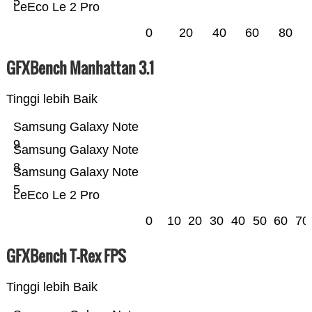
5
LeEco Le 2 Pro
0
20
40
60
80
GFXBench Manhattan 3.1
Tinggi lebih Baik
Samsung Galaxy Note
9
Samsung Galaxy Note
8
Samsung Galaxy Note
5
LeEco Le 2 Pro
0
10
20
30
40
50
60
70
GFXBench T-Rex FPS
Tinggi lebih Baik