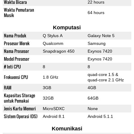
Waktu Bicara
22 hours
Waktu Pemutaran
64 hours
Musik
Komputasi
Nama Produk
Q Stylus A
Galaxy Note 5
Prosesor Merek
Qualcomm
Samsung
Nama Prosesor
Snapdragon 450
Exynos 7420
Model Prosesor
Exynos 7420
# Inti CPU
8
8
quad-core 1.5 &
Frekuensi CPU
1.8 GHz
quad-core 2.1 GHz
RAM
3GB
4GB
Kapasitas Storage
32GB
64GB
untuk Pemakai
Jenis Kartu Memori
MicroSDXC
None
Sistem Operasi (OS)
Android 8.1
Android 5.1.1
Komunikasi