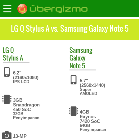
LG Q Stylus A vs. Samsung Galaxy Note 5
LG
Q
Samsung
Stylus A
Galaxy
Note 5
6.2"
(2160x1080)
5.7"
IPS LCD
(2560x1440)
Super
AMOLED
3GB
Snapdragon
450 SoC
4GB
32GB
Exynos
Penyimpanan
7420 SoC
64GB
Penyimpanan
13-MP