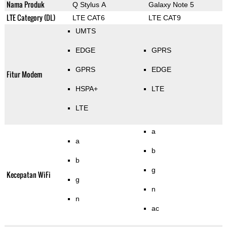
Nama Produk
Q Stylus A
Galaxy Note 5
LTE Category (DL)
LTE CAT6
LTE CAT9
UMTS
EDGE
GPRS
GPRS
EDGE
Fitur Modem
HSPA+
LTE
LTE
a
a
b
b
g
Kecepatan WiFi
g
n
n
ac