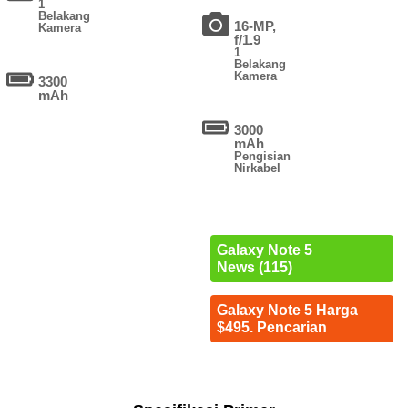
1
Belakang
16-MP,
Kamera
f/1.9
1
Belakang
Kamera
3300
mAh
3000
mAh
Pengisian
Nirkabel
Galaxy Note 5
News (115)
Galaxy Note 5 Harga
$495. Pencarian