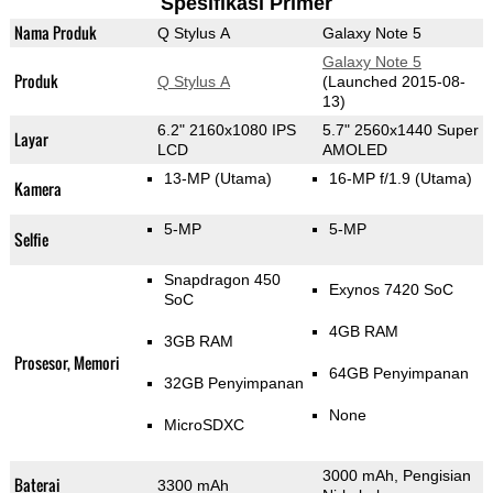
Spesifikasi Primer
Nama Produk
Q Stylus A
Galaxy Note 5
Galaxy Note 5
Produk
Q Stylus A
(Launched 2015-08-
13)
6.2" 2160x1080 IPS
5.7" 2560x1440 Super
Layar
LCD
AMOLED
13-MP
(Utama)
16-MP f/1.9
(Utama)
Kamera
5-MP
5-MP
Selfie
Snapdragon 450
Exynos 7420 SoC
SoC
4GB RAM
3GB RAM
Prosesor, Memori
64GB Penyimpanan
32GB Penyimpanan
None
MicroSDXC
3000 mAh, Pengisian
Baterai
3300 mAh