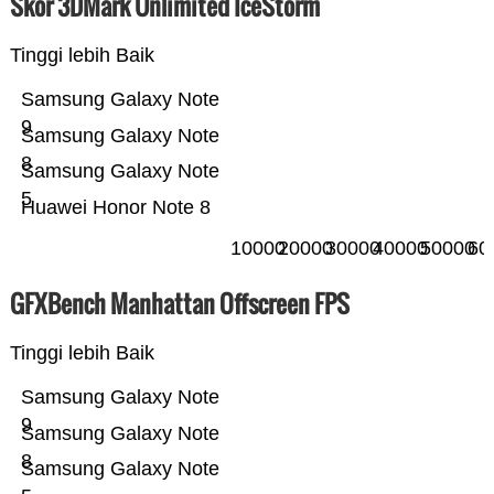
Skor 3DMark Unlimited IceStorm
Tinggi lebih Baik
Samsung Galaxy Note
9
Samsung Galaxy Note
8
Samsung Galaxy Note
5
Huawei Honor Note 8
10000
20000
30000
40000
50000
60
GFXBench Manhattan Offscreen FPS
Tinggi lebih Baik
Samsung Galaxy Note
9
Samsung Galaxy Note
8
Samsung Galaxy Note