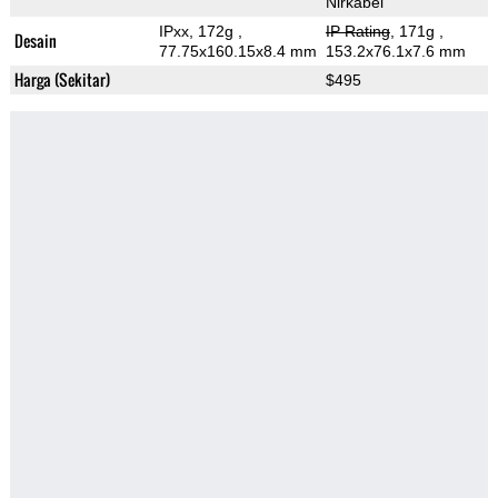
Nirkabel
IPxx, 172g
,
IP Rating
, 171g
,
Desain
77.75x160.15x8.4 mm
153.2x76.1x7.6 mm
Harga (Sekitar)
$495