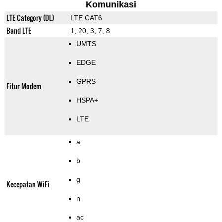
Komunikasi
LTE Category (DL)
LTE CAT6
Band LTE
1, 20, 3, 7, 8
UMTS
EDGE
GPRS
Fitur Modem
HSPA+
LTE
a
b
g
Kecepatan WiFi
n
ac