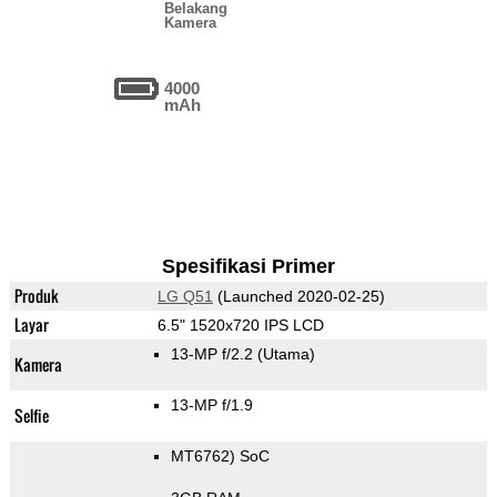
Belakang
Kamera
4000
mAh
Spesifikasi Primer
Produk
LG Q51
(Launched 2020-02-25)
Layar
6.5" 1520x720 IPS LCD
13-MP f/2.2
(Utama)
Kamera
13-MP f/1.9
Selfie
MT6762) SoC