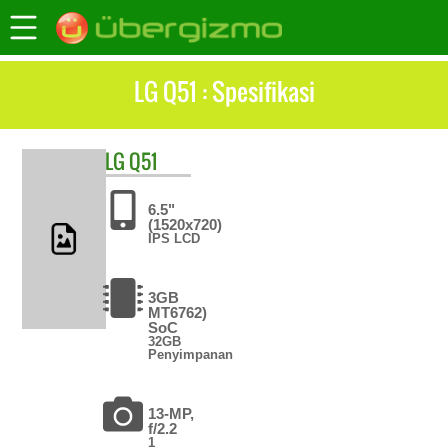
LG Q51 : Spesifikasi
LG
Q51
6.5"
(1520x720)
IPS LCD
3GB
MT6762)
SoC
32GB
Penyimpanan
13-MP,
f/2.2
1