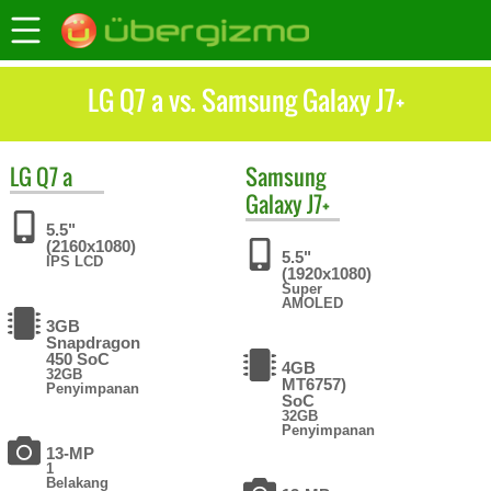
LG Q7 a vs. Samsung Galaxy J7+
LG
Q7 a
Samsung
Galaxy J7+
5.5"
(2160x1080)
5.5"
IPS LCD
(1920x1080)
Super
AMOLED
3GB
Snapdragon
450 SoC
4GB
32GB
MT6757)
Penyimpanan
SoC
32GB
Penyimpanan
13-MP
1
Belakang