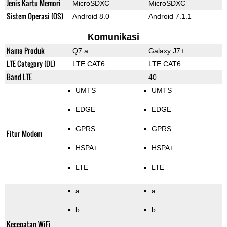
Jenis Kartu Memori
MicroSDXC
MicroSDXC
Sistem Operasi (OS)
Android 8.0
Android 7.1.1
Komunikasi
Nama Produk
Q7 a
Galaxy J7+
LTE Category (DL)
LTE CAT6
LTE CAT6
Band LTE
40
UMTS
UMTS
EDGE
EDGE
GPRS
GPRS
Fitur Modem
HSPA+
HSPA+
LTE
LTE
a
a
b
b
Kecepatan WiFi