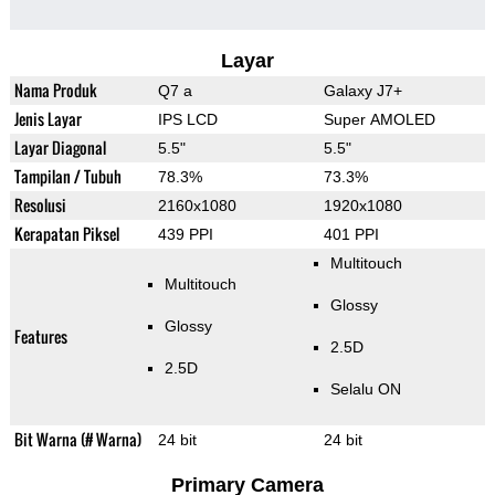
Layar
Nama Produk
Q7 a
Galaxy J7+
Jenis Layar
IPS LCD
Super AMOLED
Layar Diagonal
5.5"
5.5"
Tampilan / Tubuh
78.3%
73.3%
Resolusi
2160x1080
1920x1080
Kerapatan Piksel
439 PPI
401 PPI
Multitouch
Multitouch
Glossy
Glossy
Features
2.5D
2.5D
Selalu ON
Bit Warna (# Warna)
24 bit
24 bit
Primary Camera