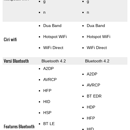
g
g
n
n
Dua Band
Dua Band
Hotspot WiFi
Hotspot WiFi
Ciri wifi
WiFi Direct
WiFi Direct
Versi Bluetooth
Bluetooth 4.2
Bluetooth 4.2
A2DP
A2DP
AVRCP
AVRCP
HFP
BT EDR
HID
HDP
HSP
HFP
BT LE
Features Bluetooth
HID