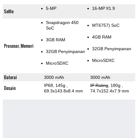
5-MP
16-MP f/1.9
Selfie
Snapdragon 450
MT6757) SoC
SoC
4GB RAM
3GB RAM
Prosesor, Memori
32GB Penyimpanan
32GB Penyimpanan
MicroSDXC
MicroSDXC
Baterai
3000 mAh
3000 mAh
IP68, 145g
,
IP Rating
, 180g
,
Desain
69.3x143.8x8.4 mm
74.7x152.4x7.9 mm