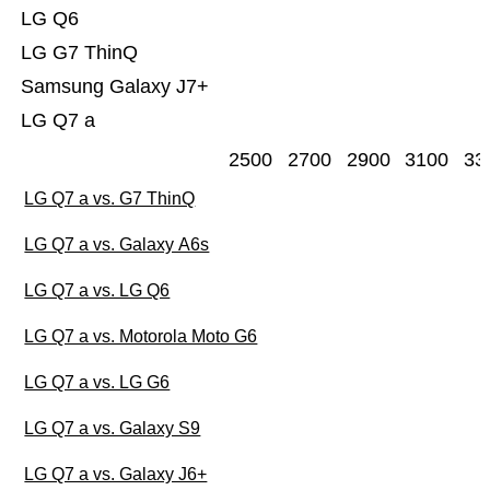
LG Q6
LG G7 ThinQ
Samsung Galaxy J7+
LG Q7 a
2500
2700
2900
3100
33
LG Q7 a vs. G7 ThinQ
LG Q7 a vs. Galaxy A6s
LG Q7 a vs. LG Q6
LG Q7 a vs. Motorola Moto G6
LG Q7 a vs. LG G6
LG Q7 a vs. Galaxy S9
LG Q7 a vs. Galaxy J6+