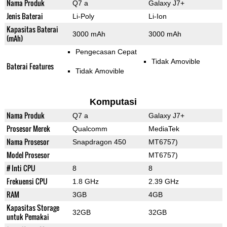
Nama Produk
Q7 a
Galaxy J7+
Jenis Baterai
Li-Poly
Li-Ion
Kapasitas Baterai
3000 mAh
3000 mAh
(mAh)
Pengecasan Cepat
Tidak Amovible
Baterai Features
Tidak Amovible
Komputasi
Nama Produk
Q7 a
Galaxy J7+
Prosesor Merek
Qualcomm
MediaTek
Nama Prosesor
Snapdragon 450
MT6757)
Model Prosesor
MT6757)
# Inti CPU
8
8
Frekuensi CPU
1.8 GHz
2.39 GHz
RAM
3GB
4GB
Kapasitas Storage
32GB
32GB
untuk Pemakai