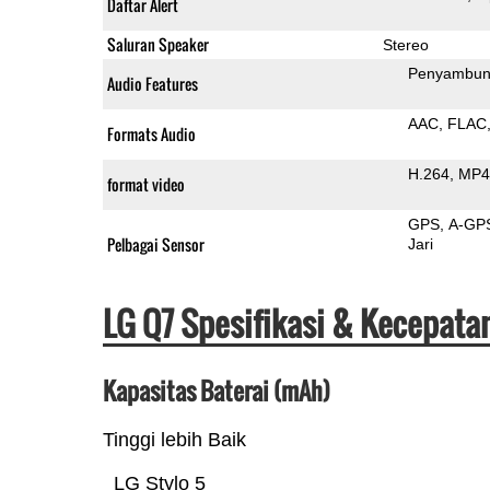
Daftar Alert
Saluran Speaker
Stereo
Penyambun
Audio Features
AAC
FLAC
Formats Audio
H.264
MP4
format video
GPS
A-GP
Pelbagai Sensor
Jari
LG Q7 Spesifikasi & Kecepata
Kapasitas Baterai (mAh)
Tinggi lebih Baik
LG Stylo 5