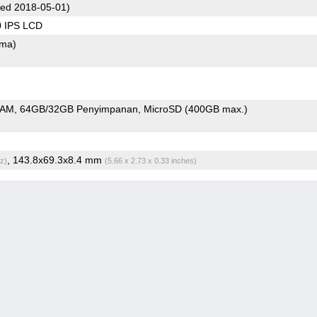
ed 2018-05-01)
0 IPS LCD
ama)
RAM
64GB/32GB Penyimpanan
MicroSD (400GB max.)
, 143.8x69.3x8.4 mm
z)
(5.66 x 2.73 x 0.33 inches)