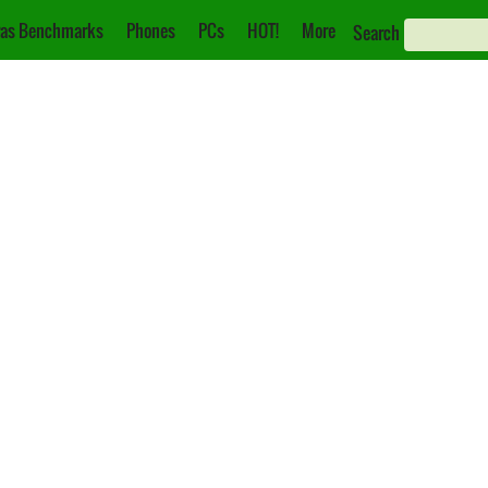
as Benchmarks
Phones
PCs
HOT!
More
Search