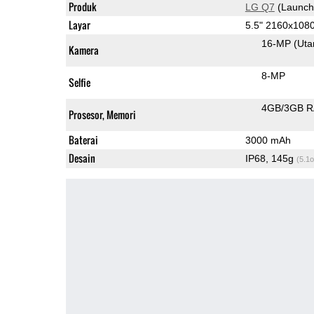
Produk
LG Q7
(Launch
Layar
5.5" 2160x108
16-MP
(Ut
Kamera
8-MP
Selfie
4GB/3GB 
Prosesor, Memori
Baterai
3000 mAh
Desain
IP68, 145g
(5.1o