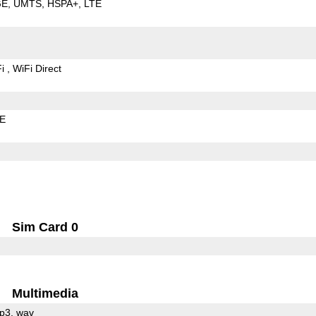
GE
UMTS
HSPA+
LTE
Fi
WiFi Direct
LE
Sim Card 0
Multimedia
p3
wav