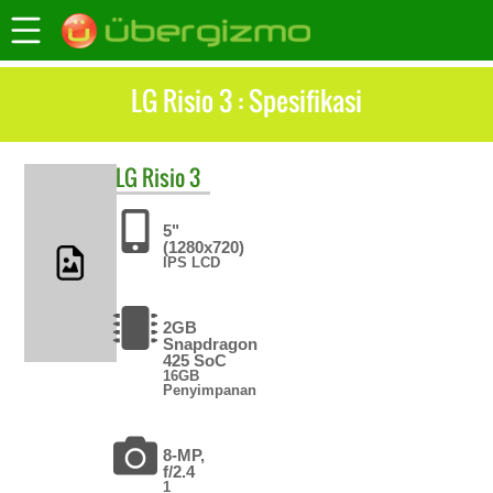
LG Risio 3 : Spesifikasi
LG
Risio 3
5"
(1280x720)
IPS LCD
2GB
Snapdragon
425 SoC
16GB
Penyimpanan
8-MP,
f/2.4
1