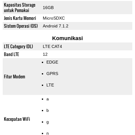
Kapasitas Storage
16GB
untuk Pemakai
Jenis Kartu Memori
MicroSDXC
Sistem Operasi (OS)
Android 7.1.2
Komunikasi
LTE Category (DL)
LTE CAT4
Band LTE
12
EDGE
GPRS
Fitur Modem
LTE
a
b
Kecepatan WiFi
g
n