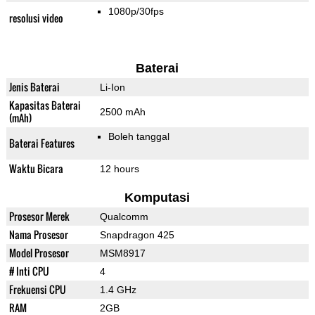
1080p/30fps
resolusi video
Baterai
Jenis Baterai
Li-Ion
Kapasitas Baterai
2500 mAh
(mAh)
Boleh tanggal
Baterai Features
Waktu Bicara
12 hours
Komputasi
Prosesor Merek
Qualcomm
Nama Prosesor
Snapdragon 425
Model Prosesor
MSM8917
# Inti CPU
4
Frekuensi CPU
1.4 GHz
RAM
2GB