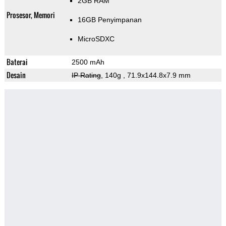
2GB RAM
Prosesor, Memori
16GB Penyimpanan
MicroSDXC
Baterai
2500 mAh
Desain
IP Rating
, 140g
, 71.9x144.8x7.9 mm