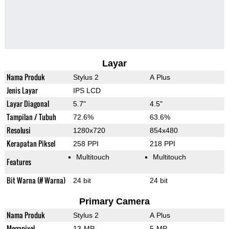
Layar
Nama Produk
Stylus 2
A Plus
Jenis Layar
IPS LCD
Layar Diagonal
5.7"
4.5"
Tampilan / Tubuh
72.6%
63.6%
Resolusi
1280x720
854x480
Kerapatan Piksel
258 PPI
218 PPI
Multitouch
Multitouch
Features
Bit Warna (# Warna)
24 bit
24 bit
Primary Camera
Nama Produk
Stylus 2
A Plus
Megapixel
13-MP
5-MP