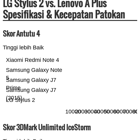
LG Stylus 2 vs. Lenovo A Plus
Spesifikasi & Kecepatan Patokan
Skor Antutu 4
Tinggi lebih Baik
Xiaomi Redmi Note 4
Samsung Galaxy Note
5
Samsung Galaxy J7
Prime
Samsung Galaxy J7
(2015)
LG Stylus 2
10000
20000
30000
40000
50000
60000
70000
80
Skor 3DMark Unlimited IceStorm