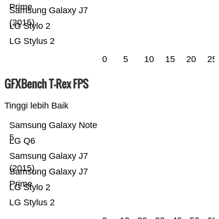
Prime
Samsung Galaxy J7
(2015)
LG Stylo 2
LG Stylus 2
0
5
10
15
20
25
GFXBench T-Rex FPS
Tinggi lebih Baik
Samsung Galaxy Note
5
LG Q6
Samsung Galaxy J7
(2015)
Samsung Galaxy J7
Prime
LG Stylo 2
LG Stylus 2