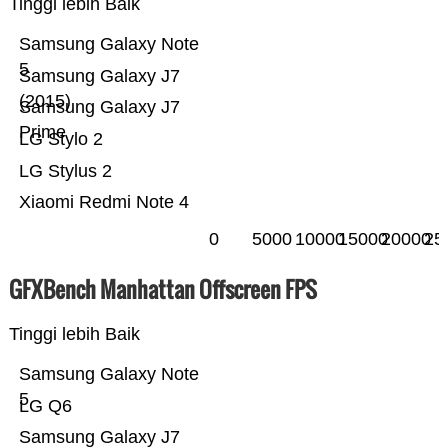
Tinggi lebih Baik
Samsung Galaxy Note
5
Samsung Galaxy J7
(2015)
Samsung Galaxy J7
Prime
LG Stylo 2
LG Stylus 2
Xiaomi Redmi Note 4
0
5000
10000
15000
20000
25
GFXBench Manhattan Offscreen FPS
Tinggi lebih Baik
Samsung Galaxy Note
5
LG Q6
Samsung Galaxy J7