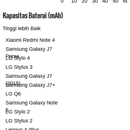
0
10
20
30
40
50
60
Kapasitas Baterai (mAh)
Tinggi lebih Baik
Xiaomi Redmi Note 4
Samsung Galaxy J7
Prime
LG Stylo 4
LG Stylus 3
Samsung Galaxy J7
(2015)
Samsung Galaxy J7+
LG Q6
Samsung Galaxy Note
5
LG Stylo 2
LG Stylus 2
Lenovo A Plus