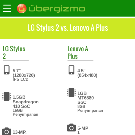
LG Stylus 2 vs. Lenovo A Plus
LG
Stylus
Lenovo
A
2
Plus
5.7"
4.5"
(1280x720)
(854x480)
IPS LCD
1GB
1.5GB
MT6580
Snapdragon
SoC
410 SoC
8GB
16GB
Penyimpanan
Penyimpanan
5-MP
13-MP,
1