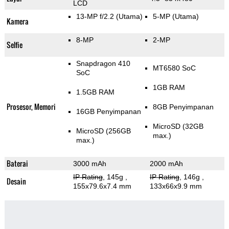
LCD
13-MP f/2.2
(Utama)
5-MP
(Utama)
Kamera
8-MP
2-MP
Selfie
Snapdragon 410
MT6580 SoC
SoC
1GB RAM
1.5GB RAM
Prosesor, Memori
8GB Penyimpanan
16GB Penyimpanan
MicroSD (32GB
MicroSD (256GB
max.)
max.)
Baterai
3000 mAh
2000 mAh
IP Rating
, 145g
,
IP Rating
, 146g
,
Desain
155x79.6x7.4 mm
133x66x9.9 mm