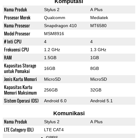
Komputasi
Nama Produk
Stylus 2
A Plus
Prosesor Merek
Qualcomm
Mediatek
Nama Prosesor
Snapdragon 410
MT6580
Model Prosesor
MSM8916
# Inti CPU
4
4
Frekuensi CPU
1.2 GHz
1.3 GHz
RAM
1.5GB
1GB
Kapasitas Storage
16GB
8GB
untuk Pemakai
Jenis Kartu Memori
MicroSD
MicroSD
Kapasitas Kartu
256GB
32GB
Memori Maksimum
Sistem Operasi (OS)
Android 6.0
Android 5.1
Komunikasi
Nama Produk
Stylus 2
A Plus
LTE Category (DL)
LTE CAT4
GPRS