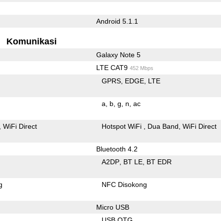
Android 5.1.1
Komunikasi
Galaxy Note 5
LTE CAT9
452 Mbps
GPRS
EDGE
LTE
a
b
g
n
ac
WiFi Direct
Hotspot WiFi
Dua Band
WiFi Direct
Bluetooth 4.2
A2DP
BT LE
BT EDR
g
NFC Disokong
Micro USB
USB OTG