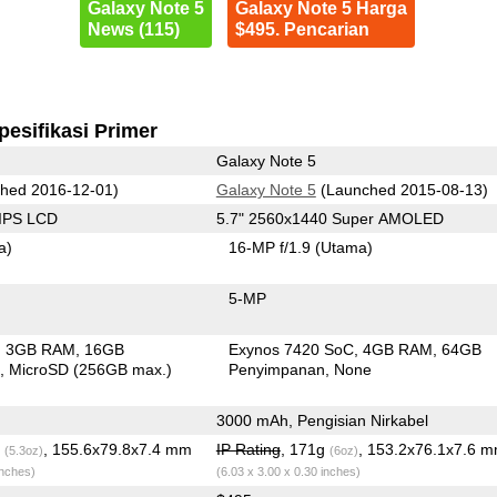
Galaxy Note 5
Galaxy Note 5 Harga
News (115)
$495. Pencarian
pesifikasi Primer
Galaxy Note 5
hed 2016-12-01)
Galaxy Note 5
(Launched 2015-08-13)
 IPS LCD
5.7" 2560x1440 Super AMOLED
a)
16-MP f/1.9
(Utama)
5-MP
3GB RAM
16GB
Exynos 7420 SoC
4GB RAM
64GB
n
MicroSD (256GB max.)
Penyimpanan
None
3000 mAh, Pengisian Nirkabel
g
, 155.6x79.8x7.4 mm
IP Rating
, 171g
, 153.2x76.1x7.6 
(5.3oz)
(6oz)
inches)
(6.03 x 3.00 x 0.30 inches)