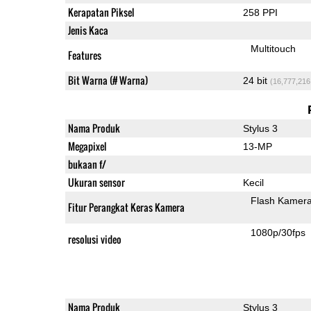
Kerapatan Piksel
258 PPI
Jenis Kaca
Multitouch
Features
Bit Warna (# Warna)
24 bit
(16,777,216
Nama Produk
Stylus 3
Megapixel
13-MP
bukaan f/
Ukuran sensor
Kecil
Flash Kamer
Fitur Perangkat Keras Kamera
1080p/30fps
resolusi video
Nama Produk
Stylus 3