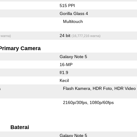
515 PPI
Gorilla Glass 4
Multitouch
24 bit
 warna)
(16,777,216 warna)
Primary Camera
Galaxy Note 5
16-MP
f/1.9
Kecil
a
Flash Kamera
HDR Foto
HDR Video
2160p/30fps
1080p/60fps
Baterai
Galaxy Note 5