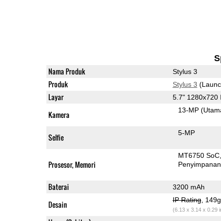
S
Nama Produk
Stylus 3
Produk
Stylus 3
(Launc
Layar
5.7" 1280x720
13-MP
(Utam
Kamera
5-MP
Selfie
MT6750 SoC
Prosesor, Memori
Penyimpana
Baterai
3200 mAh
IP Rating
, 149
Desain
(6.13 x 3.14 x 0.29 