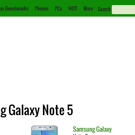
as Benchmarks
Phones
PCs
HOT!
More
Search
ng Galaxy Note 5
Samsung
Galaxy