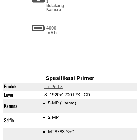
1
Belakang
Kamera
4000
mAh
Spesifikasi Primer
Produk
U+ Pad 8
Layar
8" 1920x1200 IPS LCD
5-MP
(Utama)
Kamera
2-MP
Selfie
MT8783 SoC