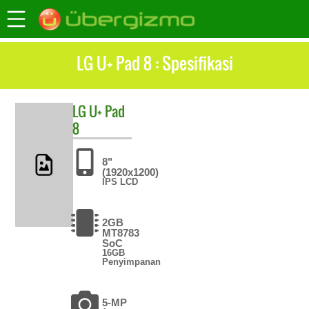
LG U+ Pad 8 : Spesifikasi
LG
U+ Pad
8
8"
(1920x1200)
IPS LCD
2GB
MT8783
SoC
16GB
Penyimpanan
5-MP