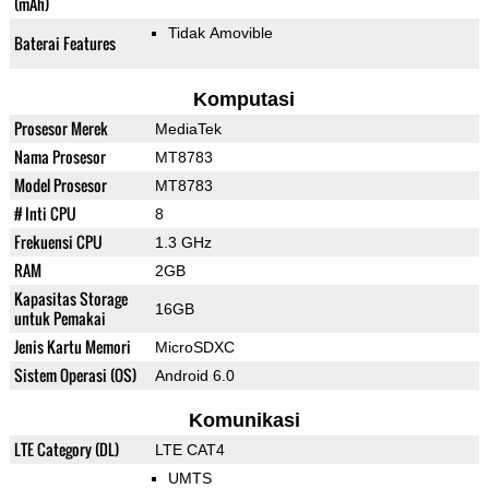
(mAh)
Tidak Amovible
Baterai Features
Komputasi
Prosesor Merek
MediaTek
Nama Prosesor
MT8783
Model Prosesor
MT8783
# Inti CPU
8
Frekuensi CPU
1.3 GHz
RAM
2GB
Kapasitas Storage
16GB
untuk Pemakai
Jenis Kartu Memori
MicroSDXC
Sistem Operasi (OS)
Android 6.0
Komunikasi
LTE Category (DL)
LTE CAT4
UMTS