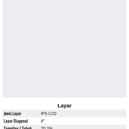
Layar
Jenis Layar
IPS LCD
Layar Diagonal
8"
Tampilan / Tubuh
70.2%