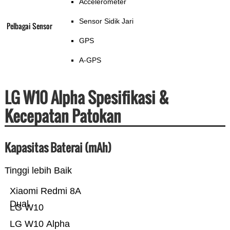
Accelerometer
Sensor Sidik Jari
Pelbagai Sensor
GPS
A-GPS
LG W10 Alpha Spesifikasi &
Kecepatan Patokan
Kapasitas Baterai (mAh)
Tinggi lebih Baik
Xiaomi Redmi 8A
Dual
LG W10
LG W10 Alpha