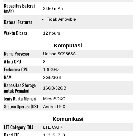
Kapasitas Baterai
3450 mAh
(mAh)
Tidak Amovible
Baterai Features
Waktu Bicara
12 hours
Komputasi
Nama Prosesor
Unisoc SC9863A
# Inti CPU
8
Frekuensi CPU
1.6 GHz
RAM
2GB/3GB
Kapasitas Storage
16GB/32GB
untuk Pemakai
Jenis Kartu Memori
MicroSDXC
Sistem Operasi (OS)
Android 9.0
Komunikasi
LTE Category (DL)
LTE CAT7
Band LTE
1, 3, 5, 7, 8