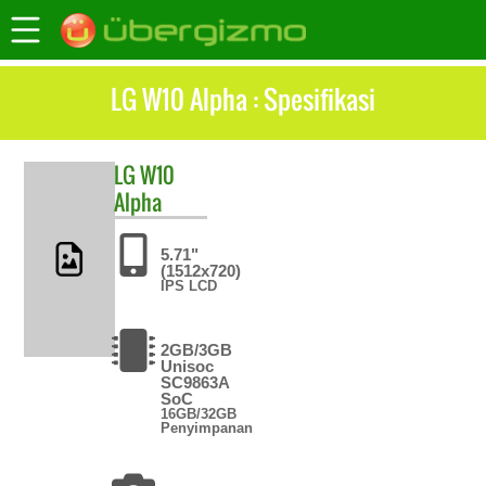
LG W10 Alpha : Spesifikasi
LG
W10
Alpha
5.71"
(1512x720)
IPS LCD
2GB/3GB
Unisoc
SC9863A
SoC
16GB/32GB
Penyimpanan