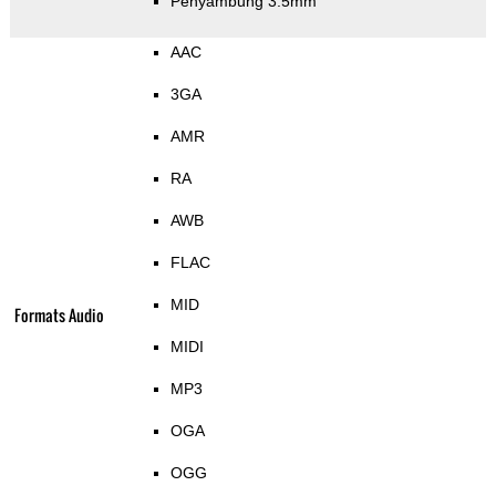
Penyambung 3.5mm
AAC
3GA
AMR
RA
AWB
FLAC
MID
Formats Audio
MIDI
MP3
OGA
OGG