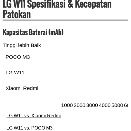
LG W11 Spesifikasi & Kecepatan
Patokan
Kapasitas Baterai (mAh)
Tinggi lebih Baik
POCO M3
LG W11
Xiaomi Redmi
1000
2000
3000
4000
5000
60
LG W11 vs. Xiaomi Redmi
LG W11 vs. POCO M3