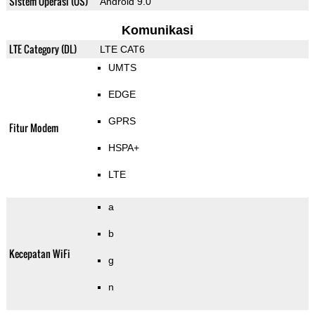
Sistem Operasi (OS)
Android 9.0
Komunikasi
LTE Category (DL)
LTE CAT6
UMTS
EDGE
GPRS
Fitur Modem
HSPA+
LTE
a
b
Kecepatan WiFi
g
n