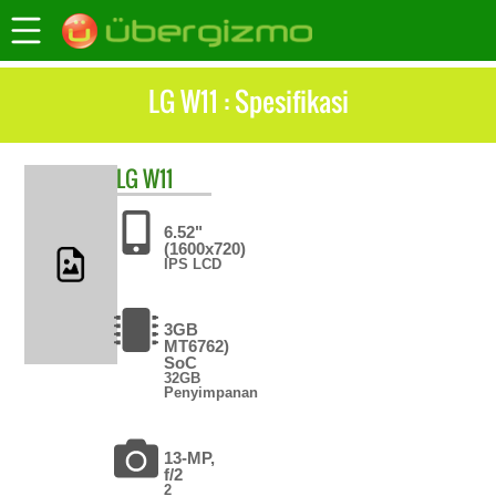
LG W11 : Spesifikasi
LG
W11
6.52"
(1600x720)
IPS LCD
3GB
MT6762)
SoC
32GB
Penyimpanan
13-MP,
f/2
2