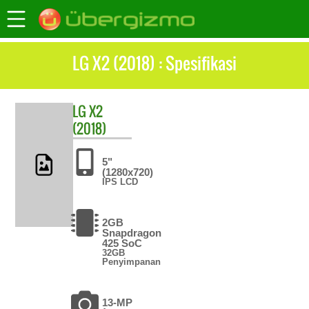
LG X2 (2018) : Spesifikasi
LG
X2
(2018)
5"
(1280x720)
IPS LCD
2GB
Snapdragon
425 SoC
32GB
Penyimpanan
13-MP