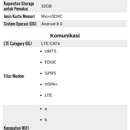
Kapasitas Storage
32GB
untuk Pemakai
Jenis Kartu Memori
MicroSDXC
Sistem Operasi (OS)
Android 8.0
Komunikasi
LTE Category (DL)
LTE CAT4
UMTS
EDGE
GPRS
Fitur Modem
HSPA+
LTE
a
b
Kecepatan WiFi