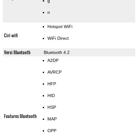
g
n
Hotspot WiFi
Ciri wifi
WiFi Direct
Versi Bluetooth
Bluetooth 4.2
A2DP
AVRCP
HFP
HID
HSP
Features Bluetooth
MAP
OPP