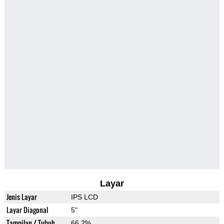
Layar
Jenis Layar
IPS LCD
Layar Diagonal
5"
Tampilan / Tubuh
66.2%