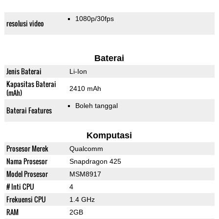
1080p/30fps
resolusi video
Baterai
Jenis Baterai
Li-Ion
Kapasitas Baterai
2410 mAh
(mAh)
Boleh tanggal
Baterai Features
Komputasi
Prosesor Merek
Qualcomm
Nama Prosesor
Snapdragon 425
Model Prosesor
MSM8917
# Inti CPU
4
Frekuensi CPU
1.4 GHz
RAM
2GB