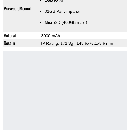
2GB RAM
Prosesor, Memori
32GB Penyimpanan
MicroSD (400GB max.)
Baterai
3000 mAh
Desain
IP Rating
, 172.3g
, 148.6x75.1x8.6 mm