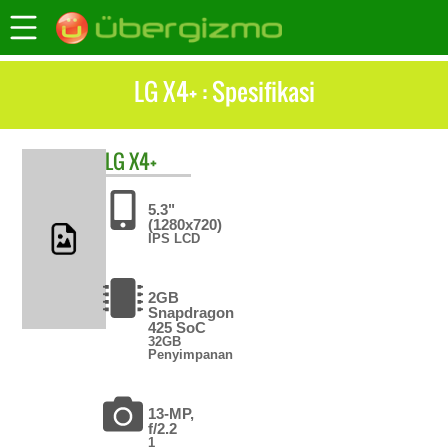
LG X4+ : Spesifikasi
LG
X4+
5.3"
(1280x720)
IPS LCD
2GB
Snapdragon
425 SoC
32GB
Penyimpanan
13-MP,
f/2.2
1