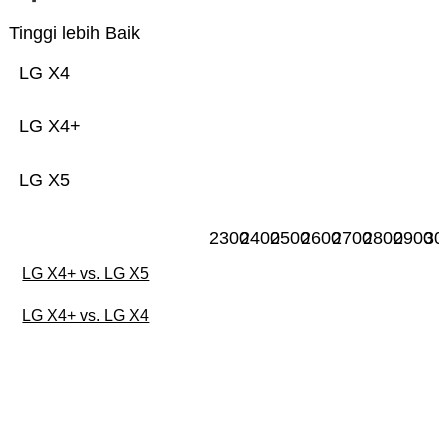
Tinggi lebih Baik
LG X4
LG X4+
LG X5
2300
2400
2500
2600
2700
2800
2900
30
LG X4+ vs. LG X5
LG X4+ vs. LG X4