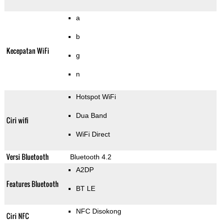
a
b
Kecepatan WiFi
g
n
Hotspot WiFi
Dua Band
Ciri wifi
WiFi Direct
Versi Bluetooth
Bluetooth 4.2
A2DP
Features Bluetooth
BT LE
NFC Disokong
Ciri NFC