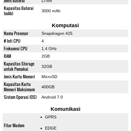
Jenis Baterai
Li-Ion
Kapasitas Baterai
3000 mAh
(mAh)
Komputasi
Nama Prosesor
Snapdragon 425
# Inti CPU
4
Frekuensi CPU
1.4 GHz
RAM
2GB
Kapasitas Storage
32GB
untuk Pemakai
Jenis Kartu Memori
MicroSD
Kapasitas Kartu
400GB
Memori Maksimum
Sistem Operasi (OS)
Android 7.0
Komunikasi
GPRS
Fitur Modem
EDGE