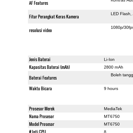
AF Features
LED Flash
Fitur Perangkat Keras Kamera
1080p/30fp
resolusi video
Jenis Baterai
Li-Ion
Kapasitas Baterai (mAh)
2800 mAh
Boleh tangg
Baterai Features
Waktu Bicara
9 hours
Prosesor Merek
MediaTek
Nama Prosesor
MT6750
Model Prosesor
MT6750
# Inti CPU
8