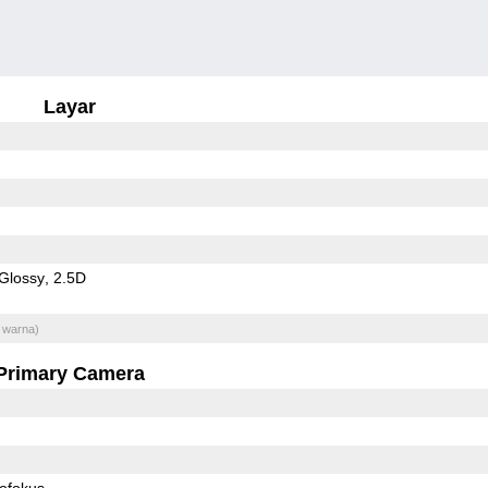
Layar
Glossy
2.5D
 warna)
Primary Camera
ofokus