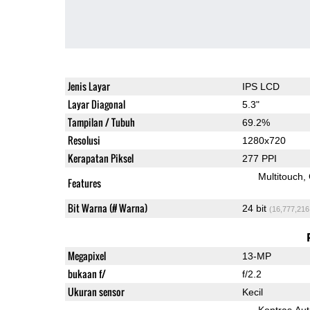
Jenis Layar
IPS LCD
Layar Diagonal
5.3"
Tampilan / Tubuh
69.2%
Resolusi
1280x720
Kerapatan Piksel
277 PPI
Multitouch
Features
Bit Warna (# Warna)
24 bit
(16,777,216
Megapixel
13-MP
bukaan f/
f/2.2
Ukuran sensor
Kecil
Kontras Aut