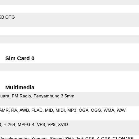
SB OTG
Sim Card 0
Multimedia
uara
FM Radio
Penyambung 3.5mm
AMR
RA
AWB
FLAC
MID
MIDI
MP3
OGA
OGG
WMA
WAV
3
H.264
MPEG-4
VP8
VP9
XVID
Accelerometer
Kompas
Sensor Sidik Jari
GPS
A-GPS
GLONASS