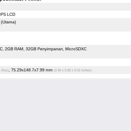
 IPS LCD
2
(Utama)
oC
2GB RAM
32GB Penyimpanan
MicroSDXC
g
, 75.29x148.7x7.99 mm
(5oz)
(2.96 x 5.85 x 0.31 inches)