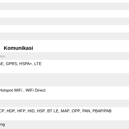
Komunikasi
bps
GE
GPRS
HSPA+
LTE
Hotspot WiFi
WiFi Direct
CP
HDP
HFP
HID
HSP
BT LE
MAP
OPP
PAN
PBAP/PAB
ong