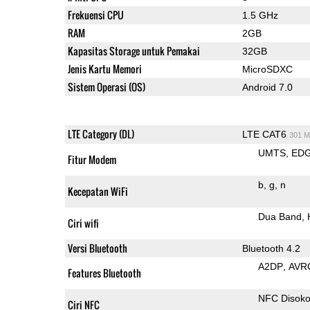
Frekuensi CPU
1.5 GHz
RAM
2GB
Kapasitas Storage untuk Pemakai
32GB
Jenis Kartu Memori
MicroSDXC
Sistem Operasi (OS)
Android 7.0
LTE Category (DL)
LTE CAT6
301 M
UMTS
ED
Fitur Modem
b
g
n
Kecepatan WiFi
Dua Band
Ciri wifi
Versi Bluetooth
Bluetooth 4.2
A2DP
AVR
Features Bluetooth
NFC Disok
Ciri NFC