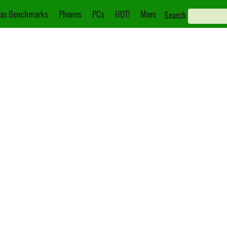
as Benchmarks
Phones
PCs
HOT!
More
Search