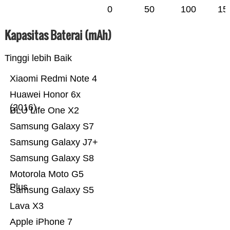
0
50
100
15
Kapasitas Baterai (mAh)
Tinggi lebih Baik
Xiaomi Redmi Note 4
Huawei Honor 6x
(2016)
BLU Life One X2
Samsung Galaxy S7
Samsung Galaxy J7+
Samsung Galaxy S8
Motorola Moto G5
Plus
Samsung Galaxy S5
Lava X3
Apple iPhone 7