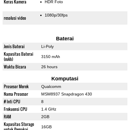
Keras Kamera
HDR Foto
1080p/30fps
resolusi video
Baterai
Jenis Baterai
Li-Poly
Kapasitas Baterai
3150 mAh
(mAh)
Waktu Bicara
26 hours
Komputasi
Prosesor Merek
Qualcomm
Nama Prosesor
MSM8937 Snapdragon 430
# Inti CPU
8
Frekuensi CPU
1.4 GHz
RAM
2GB
Kapasitas Storage
16GB
untuk Pemakai