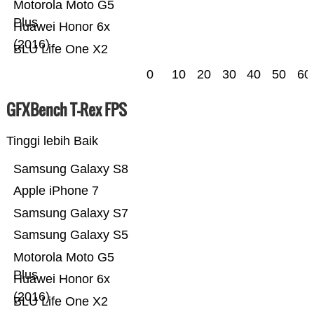
Motorola Moto G5
Plus
Huawei Honor 6x
(2016)
BLU Life One X2
0
10
20
30
40
50
60
GFXBench T-Rex FPS
Tinggi lebih Baik
Samsung Galaxy S8
Apple iPhone 7
Samsung Galaxy S7
Samsung Galaxy S5
Motorola Moto G5
Plus
Huawei Honor 6x
(2016)
BLU Life One X2