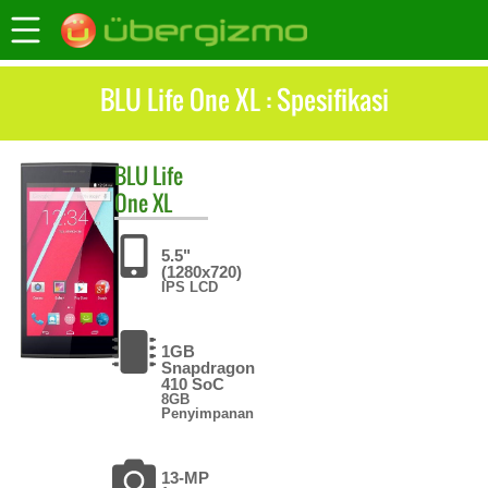
BLU Life One XL : Spesifikasi
BLU
Life
One XL
5.5"
(1280x720)
IPS LCD
1GB
Snapdragon
410 SoC
8GB
Penyimpanan
13-MP