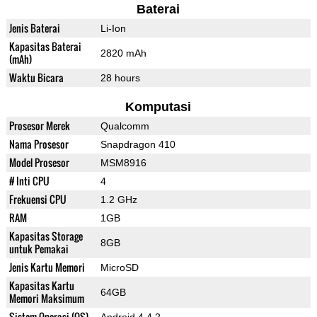
Baterai
Jenis Baterai
Li-Ion
Kapasitas Baterai
2820 mAh
(mAh)
Waktu Bicara
28 hours
Komputasi
Prosesor Merek
Qualcomm
Nama Prosesor
Snapdragon 410
Model Prosesor
MSM8916
# Inti CPU
4
Frekuensi CPU
1.2 GHz
RAM
1GB
Kapasitas Storage
8GB
untuk Pemakai
Jenis Kartu Memori
MicroSD
Kapasitas Kartu
64GB
Memori Maksimum
Sistem Operasi (OS)