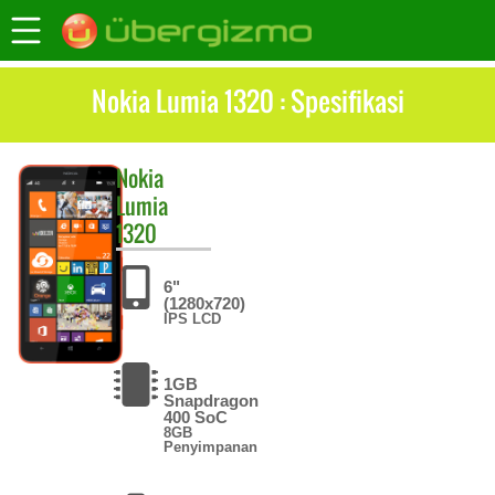
Nokia Lumia 1320 : Spesifikasi
Nokia
Lumia
1320
6"
(1280x720)
IPS LCD
1GB
Snapdragon
400 SoC
8GB
Penyimpanan