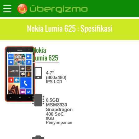
Nokia Lumia 625 : Spesifikasi
Nokia
Lumia 625
4.7"
(800x480)
IPS LCD
0.5GB
MSM8930
Snapdragon
400 SoC
8GB
Penyimpanan