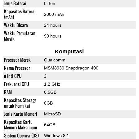
Jenis Baterai
Li-Ion
Kapasitas Baterai
2000 mAh
(mAh)
Waktu Bicara
24 hours
Waktu Pemutaran
90 hours
Musik
Komputasi
Prosesor Merek
Qualcomm
Nama Prosesor
MSM8930 Snapdragon 400
# Inti CPU
2
Frekuensi CPU
1.2 GHz
RAM
0.5GB
Kapasitas Storage
8GB
untuk Pemakai
Jenis Kartu Memori
MicroSD
Kapasitas Kartu
64GB
Memori Maksimum
Sistem Operasi (OS)
Windows 8.1