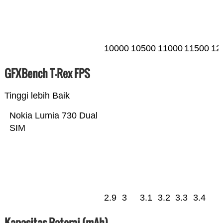
10000
10500
11000
11500
12
GFXBench T-Rex FPS
Tinggi lebih Baik
Nokia Lumia 730 Dual
SIM
2.9
3
3.1
3.2
3.3
3.4
Kapasitas Baterai (mAh)