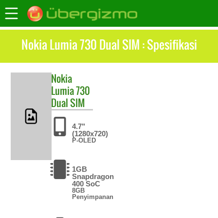
Nokia Lumia 730 Dual SIM : Spesifikasi
Nokia
Lumia 730
Dual SIM
4.7"
(1280x720)
P-OLED
1GB
Snapdragon
400 SoC
8GB
Penyimpanan