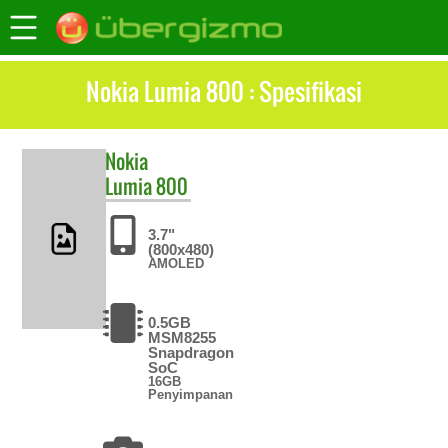
Nokia Lumia 800 : Spesifikasi
Nokia
Lumia 800
3.7"
(800x480)
AMOLED
0.5GB
MSM8255
Snapdragon
SoC
16GB
Penyimpanan