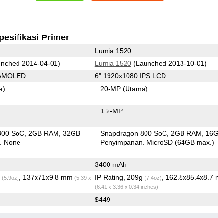
pesifikasi Primer
Lumia 1520
nched 2014-04-01)
Lumia 1520
(Launched 2013-10-01)
 AMOLED
6" 1920x1080 IPS LCD
a)
20-MP
(Utama)
1.2-MP
800 SoC
2GB RAM
32GB
Snapdragon 800 SoC
2GB RAM
16
n
None
Penyimpanan
MicroSD (64GB max.)
3400 mAh
g
, 137x71x9.8 mm
IP Rating
, 209g
, 162.8x85.4x8.7
(5.9oz)
(5.39 x
(7.4oz)
(6.41 x 3.36 x 0.34 inches)
$449