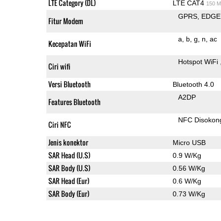
LTE Category (DL)
LTE CAT4
150 M
GPRS
EDGE
Fitur Modem
a
b
g
n
ac
Kecepatan WiFi
Hotspot WiFi
Ciri wifi
Versi Bluetooth
Bluetooth 4.0
A2DP
Features Bluetooth
NFC Disokon
Ciri NFC
Jenis konektor
Micro USB
SAR Head (U.S)
0.9 W/Kg
SAR Body (U.S)
0.56 W/Kg
SAR Head (Eur)
0.6 W/Kg
SAR Body (Eur)
0.73 W/Kg