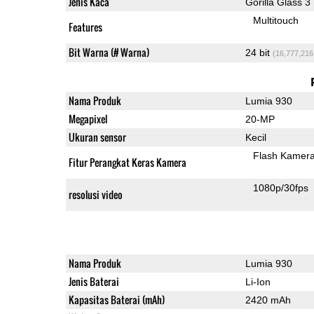
Jenis Kaca
Gorilla Glass 3
Multitouch
Features
Bit Warna (# Warna)
24 bit
(16,777,216
Nama Produk
Lumia 930
Megapixel
20-MP
Ukuran sensor
Kecil
Flash Kamer
Fitur Perangkat Keras Kamera
1080p/30fps
resolusi video
Nama Produk
Lumia 930
Jenis Baterai
Li-Ion
Kapasitas Baterai (mAh)
2420 mAh