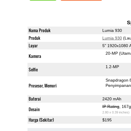
S
Nama Produk
Lumia 930
Produk
Lumia 930
(Lau
Layar
5" 1920x1080
20-MP
(Utam
Kamera
1.2-MP
Selfie
Snapdragon 
Prosesor, Memori
Penyimpana
Baterai
2420 mAh
IP Rating
, 167
Desain
2.80 x 0.39 inches)
Harga (Sekitar)
$195