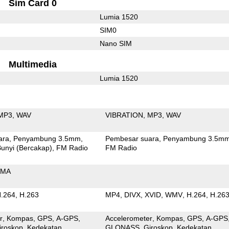
Sim Card 0
Lumia 1520
SIM0
Nano SIM
Multimedia
Lumia 1520
MP3
WAV
VIBRATION
MP3
WAV
ara
Penyambung 3.5mm
Pembesar suara
Penyambung 3.5m
unyi (Bercakap)
FM Radio
FM Radio
MA
.264
H.263
MP4
DIVX
XVID
WMV
H.264
H.26
r
Kompas
GPS
A-GPS
Accelerometer
Kompas
GPS
A-GPS
iroskop
Kedekatan
GLONASS
Giroskop
Kedekatan