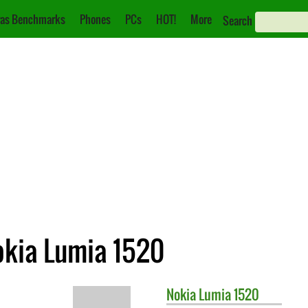
as Benchmarks
Phones
PCs
HOT!
More
Search
okia Lumia 1520
Nokia
Lumia 1520