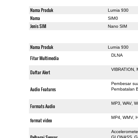
Nama Produk
Lumia 930
Nama
SIM0
Jenis SIM
Nano SIM
Nama Produk
Lumia 930
DLNA
Fitur Multimedia
VIBRATION
Daftar Alert
Pembesar su
Audio Features
Pembatalan B
MP3
WAV
W
Formats Audio
MP4
WMV
H
format video
Acceleromete
Pelbagai Sensor
GLONASS
G