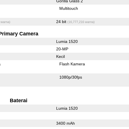
Gorilla Glass 2
Multitouch
24 bit
 warna)
(16,777,216 warna)
Primary Camera
Lumia 1520
20-MP
Kecil
a
Flash Kamera
1080p/30fps
Baterai
Lumia 1520
3400 mAh