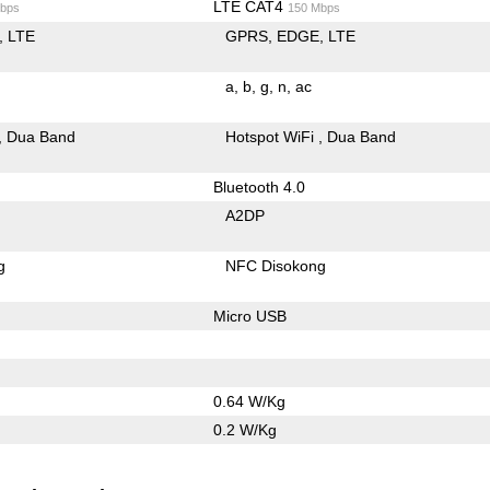
LTE CAT4
bps
150 Mbps
LTE
GPRS
EDGE
LTE
a
b
g
n
ac
Dua Band
Hotspot WiFi
Dua Band
Bluetooth 4.0
A2DP
g
NFC Disokong
Micro USB
0.64 W/Kg
0.2 W/Kg