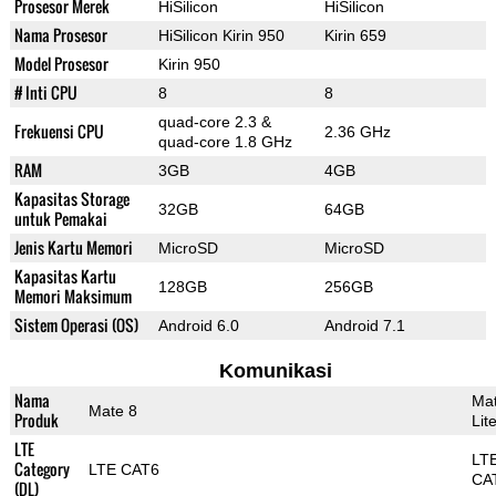
Prosesor Merek
HiSilicon
HiSilicon
Nama Prosesor
HiSilicon Kirin 950
Kirin 659
Model Prosesor
Kirin 950
# Inti CPU
8
8
quad-core 2.3 &
Frekuensi CPU
2.36 GHz
quad-core 1.8 GHz
RAM
3GB
4GB
Kapasitas Storage
32GB
64GB
untuk Pemakai
Jenis Kartu Memori
MicroSD
MicroSD
Kapasitas Kartu
128GB
256GB
Memori Maksimum
Sistem Operasi (OS)
Android 6.0
Android 7.1
Komunikasi
Nama
Ma
Mate 8
Produk
Lit
LTE
LT
Category
LTE CAT6
CA
(DL)