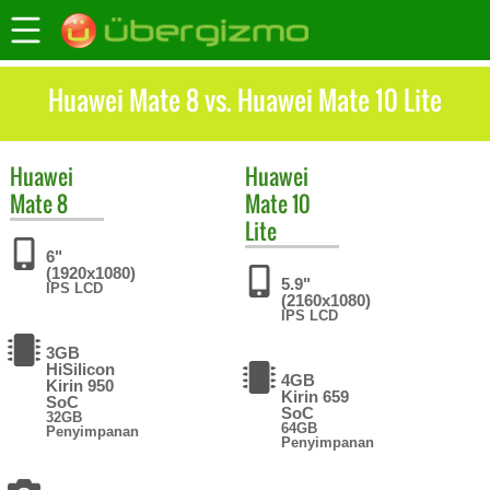
Huawei Mate 8 vs. Huawei Mate 10 Lite
Huawei
Huawei
Mate 8
Mate 10
Lite
6"
(1920x1080)
5.9"
IPS LCD
(2160x1080)
IPS LCD
3GB
HiSilicon
4GB
Kirin 950
Kirin 659
SoC
SoC
32GB
64GB
Penyimpanan
Penyimpanan