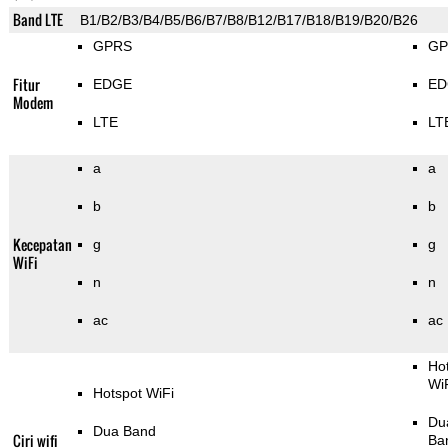
Band LTE
B1/B2/B3/B4/B5/B6/B7/B8/B12/B17/B18/B19/B20/B26
GPRS
GP
Fitur
EDGE
ED
Modem
LTE
LT
a
a
b
b
Kecepatan
g
g
WiFi
n
n
ac
ac
Ho
Wi
Hotspot WiFi
Du
Dua Band
Ciri wifi
Ba