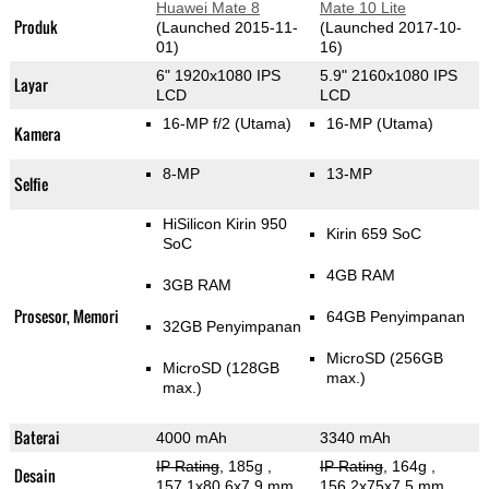
Huawei Mate 8
Mate 10 Lite
Produk
(Launched 2015-11-
(Launched 2017-10-
01)
16)
6" 1920x1080 IPS
5.9" 2160x1080 IPS
Layar
LCD
LCD
16-MP f/2
(Utama)
16-MP
(Utama)
Kamera
8-MP
13-MP
Selfie
HiSilicon Kirin 950
Kirin 659 SoC
SoC
4GB RAM
3GB RAM
Prosesor, Memori
64GB Penyimpanan
32GB Penyimpanan
MicroSD (256GB
MicroSD (128GB
max.)
max.)
Baterai
4000 mAh
3340 mAh
IP Rating
, 185g
,
IP Rating
, 164g
,
Desain
157.1x80.6x7.9 mm
156.2x75x7.5 mm