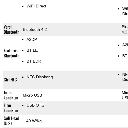
WiFi Direct
Wi
Dir
Versi
Blu
Bluetooth 4.2
Bluetooth
4.2
A2DP
A2
Features
BT LE
Bluetooth
BT
BT EDR
NF
NFC Disokong
Ciri NFC
Di
Jenis
Mic
Micro USB
konektor
US
Fitur
USB OTG
konektor
SAR Head
1.49 W/Kg
(U.S)