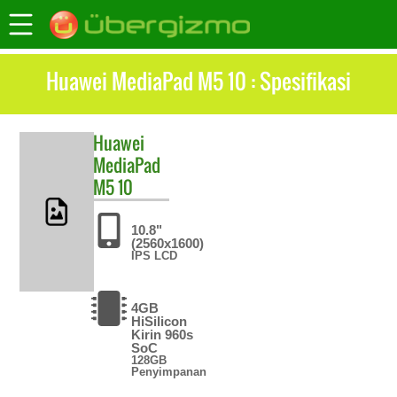
Huawei MediaPad M5 10 : Spesifikasi
Huawei
MediaPad
M5 10
10.8"
(2560x1600)
IPS LCD
4GB
HiSilicon
Kirin 960s
SoC
128GB
Penyimpanan