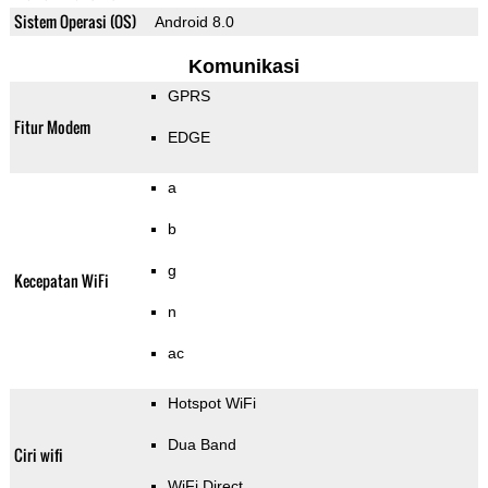
Sistem Operasi (OS)
Android 8.0
Komunikasi
GPRS
Fitur Modem
EDGE
a
b
g
Kecepatan WiFi
n
ac
Hotspot WiFi
Dua Band
Ciri wifi
WiFi Direct