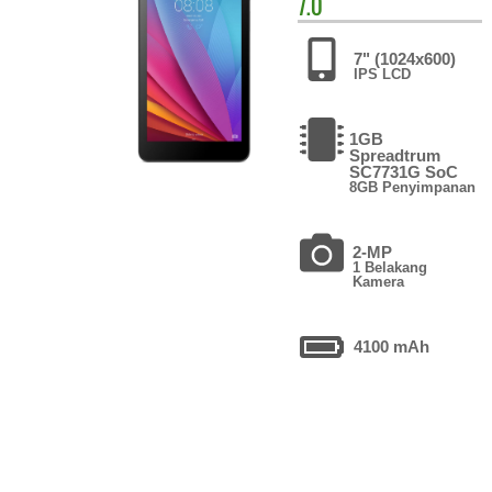
7.0
7" (1024x600)
IPS LCD
1GB
Spreadtrum
SC7731G SoC
8GB Penyimpanan
2-MP
1 Belakang
Kamera
4100 mAh