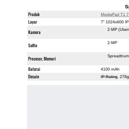
S
Produk
MediaPad T1 7
Layar
7" 1024x600 I
2-MP
(Uta
Kamera
2-MP
Selfie
Spreadtru
Prosesor, Memori
Baterai
4100 mAh
Desain
IP Rating
, 278