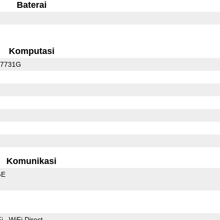
Baterai
Komputasi
C7731G
Komunikasi
GE
Fi
WiFi Direct