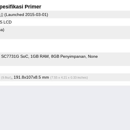
pesifikasi Primer
.0
(Launched 2015-03-01)
PS LCD
ma)
m SC7731G SoC
1GB RAM
8GB Penyimpanan
None
g
, 191.8x107x8.5 mm
(9.8oz)
(7.55 x 4.21 x 0.33 inches)