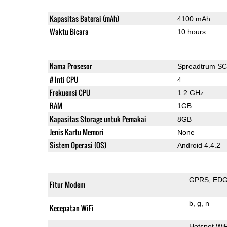
Kapasitas Baterai (mAh)
4100 mAh
Waktu Bicara
10 hours
Nama Prosesor
Spreadtrum S
# Inti CPU
4
Frekuensi CPU
1.2 GHz
RAM
1GB
Kapasitas Storage untuk Pemakai
8GB
Jenis Kartu Memori
None
Sistem Operasi (OS)
Android 4.4.2
GPRS
ED
Fitur Modem
b
g
n
Kecepatan WiFi
Hotspot Wi