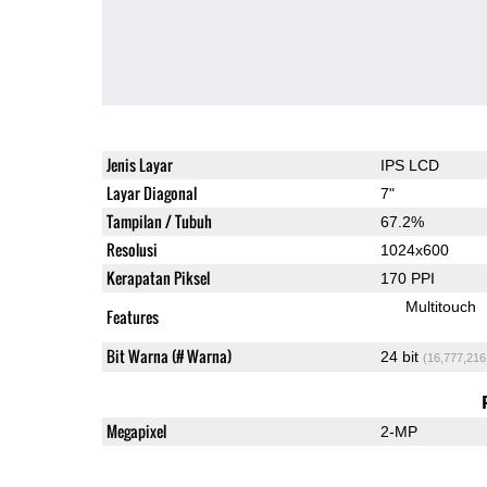
Jenis Layar
IPS LCD
Layar Diagonal
7"
Tampilan / Tubuh
67.2%
Resolusi
1024x600
Kerapatan Piksel
170 PPI
Multitouch
Features
Bit Warna (# Warna)
24 bit
(16,777,216
Megapixel
2-MP