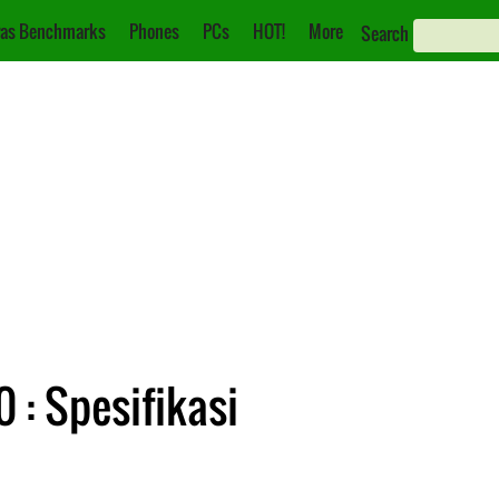
as Benchmarks
Phones
PCs
HOT!
More
Search
 : Spesifikasi