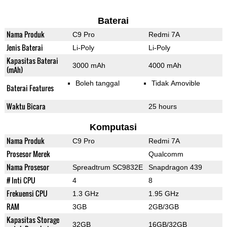
Baterai
Nama Produk
C9 Pro
Redmi 7A
Jenis Baterai
Li-Poly
Li-Poly
Kapasitas Baterai
3000 mAh
4000 mAh
(mAh)
Boleh tanggal
Tidak Amovible
Baterai Features
Waktu Bicara
25 hours
Komputasi
Nama Produk
C9 Pro
Redmi 7A
Prosesor Merek
Qualcomm
Nama Prosesor
Spreadtrum SC9832E
Snapdragon 439
# Inti CPU
4
8
Frekuensi CPU
1.3 GHz
1.95 GHz
RAM
3GB
2GB/3GB
Kapasitas Storage
32GB
16GB/32GB