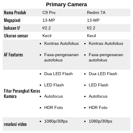
Primary Camera
Nama Produk
C9 Pro
Redmi 7A
Megapixel
13-MP
13-MP
bukaan f/
f/2.2
f/2.2
Ukuran sensor
Kecil
Kecil
Kontras Autofokus
Kontras Autofokus
AF Features
Fasa-pengesanan
Fasa-pengesanan
autofokus
autofokus
Dua LED Flash
Dua LED Flash
LED Flash
LED Flash
Fitur Perangkat Keras
Kamera
Autofocus
Autofocus
HDR Foto
HDR Foto
1080p/30fps
1080p/30fps
resolusi video