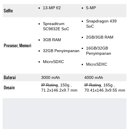
13-MP f/2
5-MP
Selfie
Snapdragon 439
Spreadtrum
SoC
SC9832E SoC
2GB/3GB RAM
3GB RAM
Prosesor, Memori
16GB/32GB
32GB Penyimpanan
Penyimpanan
MicroSDXC
MicroSDXC
Baterai
3000 mAh
4000 mAh
IP Rating
, 150g
,
IP Rating
, 165g
,
Desain
71.2x146.2x9.7 mm
70.41x146.3x9.55 mm