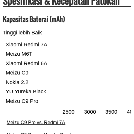
Spesifikasi & Kecepatan Patokan
Kapasitas Baterai (mAh)
Tinggi lebih Baik
Xiaomi Redmi 7A
Meizu M6T
Xiaomi Redmi 6A
Meizu C9
Nokia 2.2
YU Yureka Black
Meizu C9 Pro
2500
3000
3500
40
Meizu C9 Pro vs. Redmi 7A