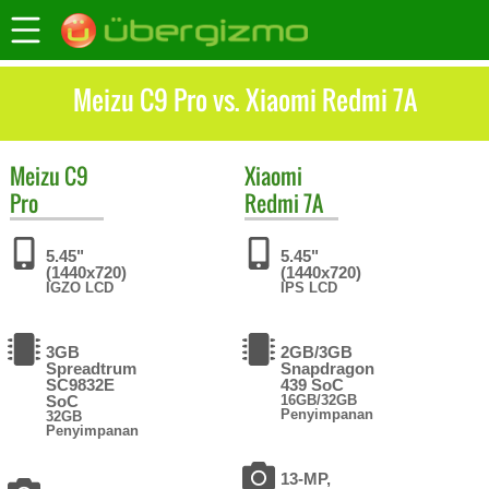
Meizu C9 Pro vs. Xiaomi Redmi 7A
Meizu
C9
Xiaomi
Pro
Redmi 7A
5.45"
5.45"
(1440x720)
(1440x720)
IGZO LCD
IPS LCD
3GB
2GB/3GB
Spreadtrum
Snapdragon
SC9832E
439 SoC
SoC
16GB/32GB
Penyimpanan
32GB
Penyimpanan
13-MP,