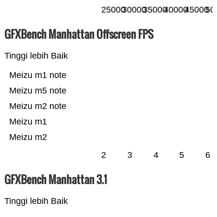
25000
30000
35000
40000
45000
50
GFXBench Manhattan Offscreen FPS
Tinggi lebih Baik
Meizu m1 note
Meizu m5 note
Meizu m2 note
Meizu m1
Meizu m2
2
3
4
5
6
GFXBench Manhattan 3.1
Tinggi lebih Baik