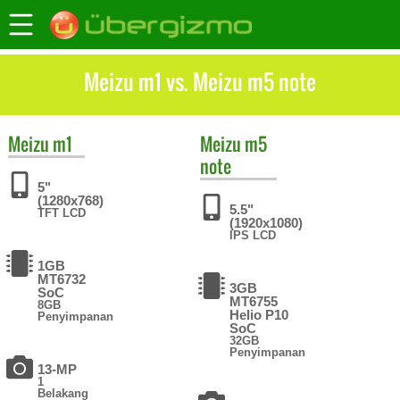
Meizu m1 vs. Meizu m5 note
Meizu
m1
Meizu
m5
note
5"
(1280x768)
5.5"
TFT LCD
(1920x1080)
IPS LCD
1GB
MT6732
3GB
SoC
MT6755
8GB
Helio P10
Penyimpanan
SoC
32GB
Penyimpanan
13-MP
1
Belakang