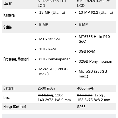
5" 1280x768 TFT
5.5" 1920x1080 IPS
Layar
LCD
LCD
13-MP
(Utama)
13-MP f/2.2
(Utama)
Kamera
5-MP
5-MP
Selfie
MT6755 Helio P10
MT6732 SoC
SoC
1GB RAM
3GB RAM
Prosesor, Memori
8GB Penyimpanan
32GB Penyimpanan
MicroSD (128GB
MicroSD (256GB
max.)
max.)
Baterai
2500 mAh
4000 mAh
IP Rating
, 128g
,
IP Rating
, 175g
,
Desain
140.2x72.1x8.9 mm
153.6x75.8x8.2 mm
Harga (Sekitar)
$265