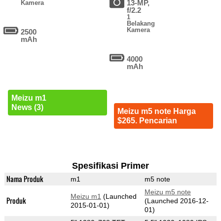
13-MP,
Kamera
f/2.2
1
Belakang
Kamera
2500
mAh
4000
mAh
Meizu m1
News (3)
Meizu m5 note Harga
$265. Pencarian
Spesifikasi Primer
Nama Produk
m1
m5 note
Meizu m5 note
Meizu m1
(Launched
Produk
(Launched 2016-12-
2015-01-01)
01)