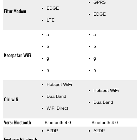
GPRS
EDGE
Fitur Modem
EDGE
LTE
a
a
b
b
Kecepatan WiFi
g
g
n
n
Hotspot WiFi
Hotspot WiFi
Dua Band
Ciri wifi
Dua Band
WiFi Direct
Versi Bluetooth
Bluetooth 4.0
Bluetooth 4.0
A2DP
A2DP
Features Bluetooth