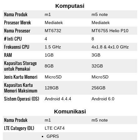
Komputasi
Nama Produk
m1
m5 note
Prosesor Merek
Mediatek
Mediatek
Nama Prosesor
MT6732
MT6755 Helio P10
# Inti CPU
4
8
Frekuensi CPU
1.5 GHz
4x1.8 & 4x1.0 GHz
RAM
1GB
3GB
Kapasitas Storage
8GB
32GB
untuk Pemakai
Jenis Kartu Memori
MicroSD
MicroSD
Kapasitas Kartu
128GB
256GB
Memori Maksimum
Sistem Operasi (OS)
Android 4.4.4
Android 6.0
Komunikasi
Nama Produk
m1
m5 note
LTE Category (DL)
LTE CAT4
GPRS