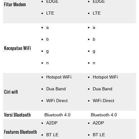
EDGE
EDGE
Fitur Modem
LTE
LTE
a
a
b
b
Kecepatan WiFi
g
g
n
n
Hotspot WiFi
Hotspot WiFi
Dua Band
Dua Band
Ciri wifi
WiFi Direct
WiFi Direct
Versi Bluetooth
Bluetooth 4.0
Bluetooth 4.0
A2DP
A2DP
Features Bluetooth
BT LE
BT LE