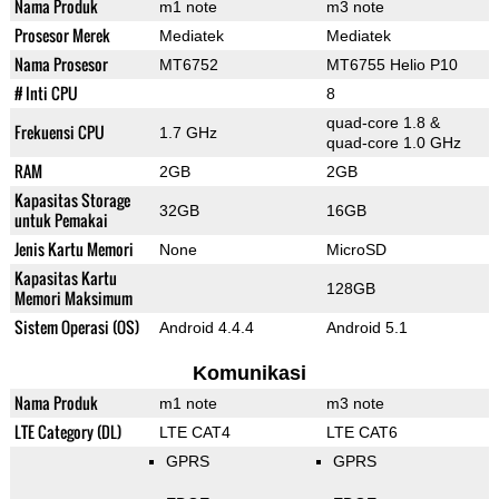
Nama Produk
m1 note
m3 note
Prosesor Merek
Mediatek
Mediatek
Nama Prosesor
MT6752
MT6755 Helio P10
# Inti CPU
8
quad-core 1.8 &
Frekuensi CPU
1.7 GHz
quad-core 1.0 GHz
RAM
2GB
2GB
Kapasitas Storage
32GB
16GB
untuk Pemakai
Jenis Kartu Memori
None
MicroSD
Kapasitas Kartu
128GB
Memori Maksimum
Sistem Operasi (OS)
Android 4.4.4
Android 5.1
Komunikasi
Nama Produk
m1 note
m3 note
LTE Category (DL)
LTE CAT4
LTE CAT6
GPRS
GPRS