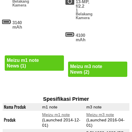
Belakang
13-MP,
Kamera
f/2.2
1
Belakang
Kamera
3140
mAh
4100
mAh
Meizu m1 note
News (1)
Meizu m3 note
News (2)
Spesifikasi Primer
Nama Produk
m1 note
m3 note
Meizu m1 note
Meizu m3 note
Produk
(Launched 2014-12-
(Launched 2016-04-
01)
01)