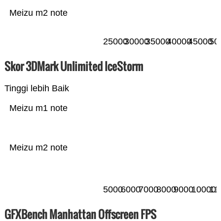
Meizu m2 note
25000
30000
35000
40000
45000
50
Skor 3DMark Unlimited IceStorm
Tinggi lebih Baik
Meizu m1 note
Meizu m2 note
5000
6000
7000
8000
9000
10000
11
GFXBench Manhattan Offscreen FPS