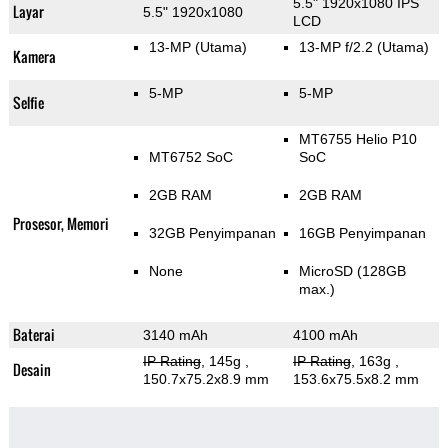
5.5" 1920x1080 IPS
Layar
5.5" 1920x1080
LCD
13-MP
(Utama)
13-MP f/2.2
(Utama)
Kamera
5-MP
5-MP
Selfie
MT6755 Helio P10
MT6752 SoC
SoC
2GB RAM
2GB RAM
Prosesor, Memori
32GB Penyimpanan
16GB Penyimpanan
None
MicroSD (128GB
max.)
Baterai
3140 mAh
4100 mAh
IP Rating
, 145g
,
IP Rating
, 163g
,
Desain
150.7x75.2x8.9 mm
153.6x75.5x8.2 mm