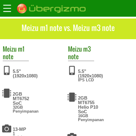
Meizu m1 note vs. Meizu m3 note
Meizu
m1
Meizu
m3
note
note
5.5"
5.5"
(1920x1080)
(1920x1080)
IPS LCD
2GB
2GB
MT6752
MT6755
SoC
Helio P10
32GB
Penyimpanan
SoC
16GB
Penyimpanan
13-MP
1