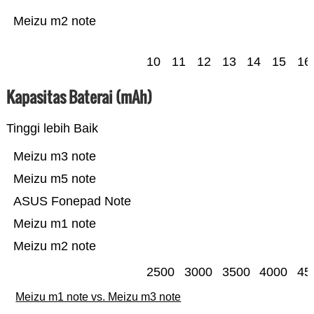
Meizu m2 note
10
11
12
13
14
15
16
Kapasitas Baterai (mAh)
Tinggi lebih Baik
Meizu m3 note
Meizu m5 note
ASUS Fonepad Note
Meizu m1 note
Meizu m2 note
2500
3000
3500
4000
45
Meizu m1 note vs. Meizu m3 note