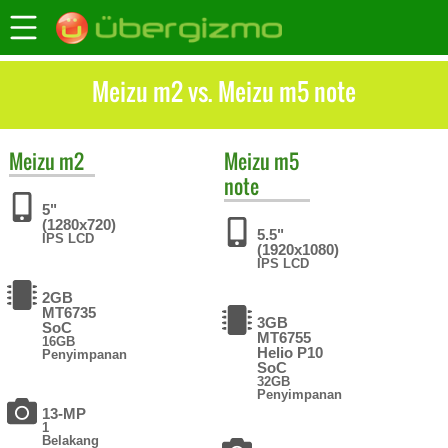
Meizu m2 vs. Meizu m5 note
Meizu
m2
Meizu
m5
note
5"
(1280x720)
5.5"
IPS LCD
(1920x1080)
IPS LCD
2GB
MT6735
3GB
SoC
MT6755
16GB
Helio P10
Penyimpanan
SoC
32GB
Penyimpanan
13-MP
1
Belakang