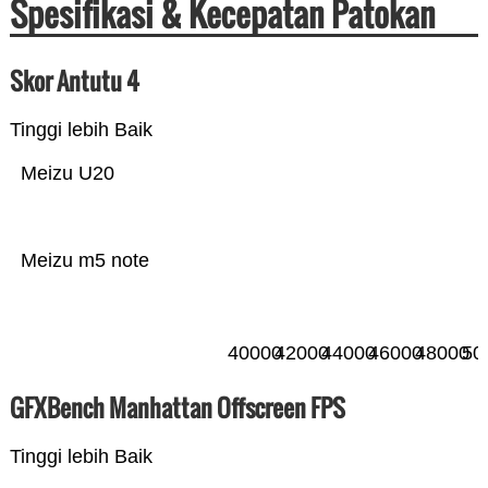
Spesifikasi & Kecepatan Patokan
Skor Antutu 4
Tinggi lebih Baik
Meizu U20
Meizu m5 note
40000
42000
44000
46000
48000
50
GFXBench Manhattan Offscreen FPS
Tinggi lebih Baik