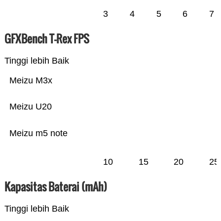
3
4
5
6
7
GFXBench T-Rex FPS
Tinggi lebih Baik
Meizu M3x
Meizu U20
Meizu m5 note
10
15
20
25
Kapasitas Baterai (mAh)
Tinggi lebih Baik