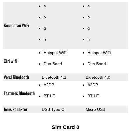
a
a
b
b
Kecepatan WiFi
g
g
n
n
Hotspot WiFi
Hotspot WiFi
Ciri wifi
Dua Band
Dua Band
Versi Bluetooth
Bluetooth 4.1
Bluetooth 4.0
A2DP
A2DP
Features Bluetooth
BT LE
BT LE
Jenis konektor
USB Type C
Micro USB
Sim Card 0