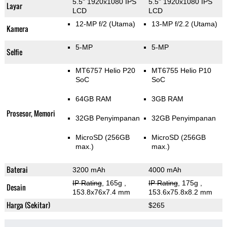
5.5" 1920x1080 IPS
5.5" 1920x1080 IPS
Layar
LCD
LCD
12-MP f/2
(Utama)
13-MP f/2.2
(Utama)
Kamera
5-MP
5-MP
Selfie
MT6757 Helio P20
MT6755 Helio P10
SoC
SoC
64GB RAM
3GB RAM
Prosesor, Memori
32GB Penyimpanan
32GB Penyimpanan
MicroSD (256GB
MicroSD (256GB
max.)
max.)
Baterai
3200 mAh
4000 mAh
IP Rating
, 165g
,
IP Rating
, 175g
,
Desain
153.8x76x7.4 mm
153.6x75.8x8.2 mm
Harga (Sekitar)
$265