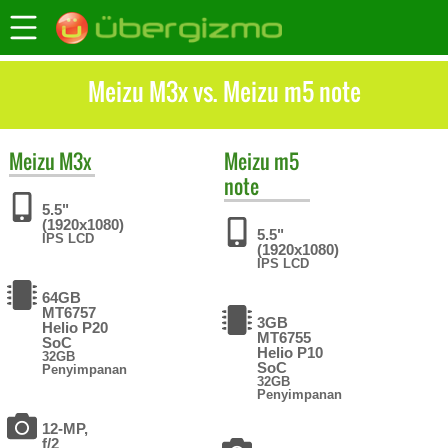
Meizu M3x vs. Meizu m5 note
Meizu
M3x
Meizu
m5
note
5.5"
(1920x1080)
5.5"
IPS LCD
(1920x1080)
IPS LCD
64GB
MT6757
3GB
Helio P20
MT6755
SoC
Helio P10
32GB
SoC
Penyimpanan
32GB
Penyimpanan
12-MP,
f/2