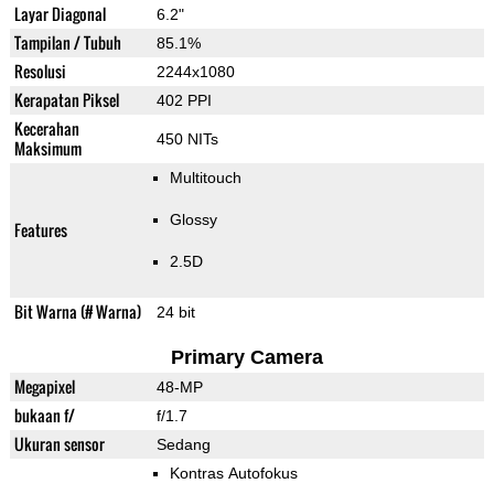
Layar Diagonal
6.2"
Tampilan / Tubuh
85.1%
Resolusi
2244x1080
Kerapatan Piksel
402 PPI
Kecerahan
450 NITs
Maksimum
Multitouch
Glossy
Features
2.5D
Bit Warna (# Warna)
24 bit
Primary Camera
Megapixel
48-MP
bukaan f/
f/1.7
Ukuran sensor
Sedang
Kontras Autofokus