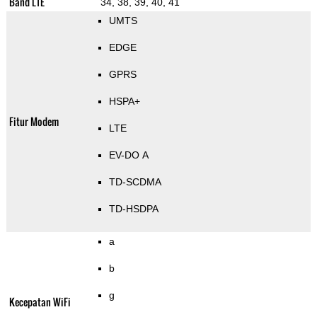
Band LTE
34, 38, 39, 40, 41
UMTS
EDGE
GPRS
HSPA+
Fitur Modem
LTE
EV-DO A
TD-SCDMA
TD-HSDPA
a
b
g
Kecepatan WiFi