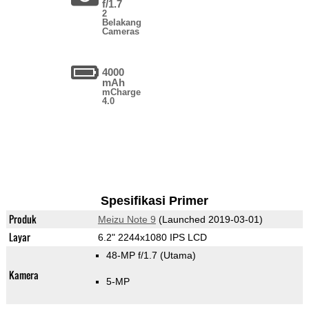
f/1.7
2
Belakang
Cameras
4000
mAh
mCharge
4.0
Spesifikasi Primer
Produk
Meizu Note 9
(Launched 2019-03-01)
Layar
6.2" 2244x1080 IPS LCD
48-MP f/1.7
(Utama)
Kamera
5-MP