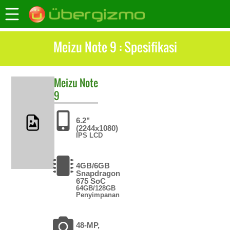
Meizu Note 9 : Spesifikasi
Meizu
Note
9
6.2"
(2244x1080)
IPS LCD
4GB/6GB
Snapdragon
675 SoC
64GB/128GB
Penyimpanan
48-MP,