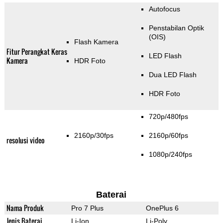
Autofocus
Penstabilan Optik
(OIS)
Flash Kamera
Fitur Perangkat Keras
LED Flash
Kamera
HDR Foto
Dua LED Flash
HDR Foto
720p/480fps
2160p/30fps
2160p/60fps
resolusi video
1080p/240fps
Baterai
Nama Produk
Pro 7 Plus
OnePlus 6
Jenis Baterai
Li-Ion
Li-Poly