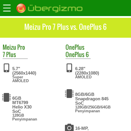
Meizu Pro 7 Plus vs. OnePlus 6
Meizu
Pro
OnePlus
7 Plus
OnePlus 6
5.7"
6.28"
(2560x1440)
(2280x1080)
Super
AMOLED
AMOLED
8GB/6GB
6GB
Snapdragon 845
MT6799
SoC
Helio X30
128GB/256GB/64GB
SoC
Penyimpanan
128GB
Penyimpanan
16-MP,