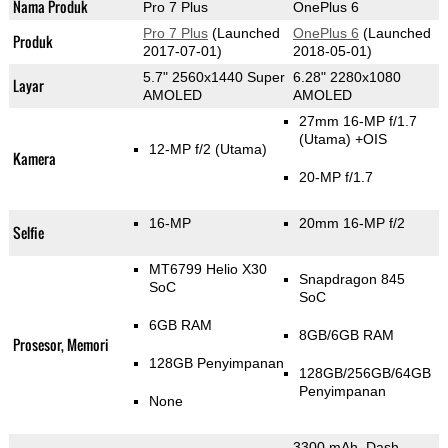
Nama Produk
Pro 7 Plus
OnePlus 6
Pro 7 Plus
(Launched
OnePlus 6
(Launched
Produk
2017-07-01)
2018-05-01)
5.7" 2560x1440 Super
6.28" 2280x1080
Layar
AMOLED
AMOLED
27mm 16-MP f/1.7
(Utama)
+OIS
12-MP f/2
(Utama)
Kamera
20-MP f/1.7
16-MP
20mm 16-MP f/2
Selfie
MT6799 Helio X30
Snapdragon 845
SoC
SoC
6GB RAM
8GB/6GB RAM
Prosesor, Memori
128GB Penyimpanan
128GB/256GB/64GB
Penyimpanan
None
3300 mAh, Dash