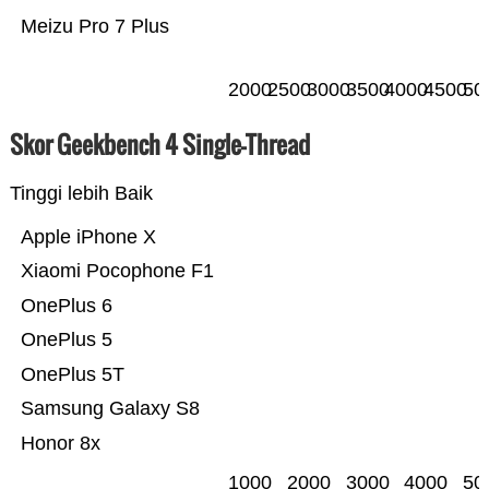
Meizu Pro 7 Plus
2000
2500
3000
3500
4000
4500
50
Skor Geekbench 4 Single-Thread
Tinggi lebih Baik
Apple iPhone X
Xiaomi Pocophone F1
OnePlus 6
OnePlus 5
OnePlus 5T
Samsung Galaxy S8
Honor 8x
1000
2000
3000
4000
50