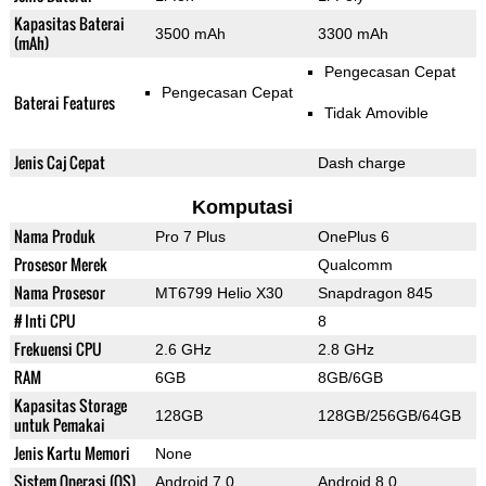
Kapasitas Baterai
3500 mAh
3300 mAh
(mAh)
Pengecasan Cepat
Pengecasan Cepat
Baterai Features
Tidak Amovible
Jenis Caj Cepat
Dash charge
Komputasi
Nama Produk
Pro 7 Plus
OnePlus 6
Prosesor Merek
Qualcomm
Nama Prosesor
MT6799 Helio X30
Snapdragon 845
# Inti CPU
8
Frekuensi CPU
2.6 GHz
2.8 GHz
RAM
6GB
8GB/6GB
Kapasitas Storage
128GB
128GB/256GB/64GB
untuk Pemakai
Jenis Kartu Memori
None
Sistem Operasi (OS)
Android 7.0
Android 8.0