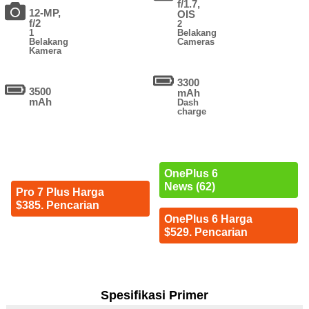
f/1.7,
12-MP,
OIS
f/2
2
1
Belakang
Belakang
Cameras
Kamera
3300
3500
mAh
mAh
Dash
charge
OnePlus 6
News (62)
Pro 7 Plus Harga
$385. Pencarian
OnePlus 6 Harga
$529. Pencarian
Spesifikasi Primer