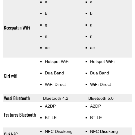
a
a
b
b
g
g
Kecepatan WiFi
n
n
ac
ac
Hotspot WiFi
Hotspot WiFi
Dua Band
Dua Band
Ciri wifi
WiFi Direct
WiFi Direct
Versi Bluetooth
Bluetooth 4.2
Bluetooth 5.0
A2DP
A2DP
Features Bluetooth
BT LE
BT LE
NFC Disokong
NFC Disokong
Ciri NFC