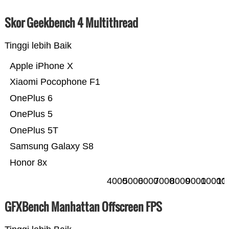
Skor Geekbench 4 Multithread
Tinggi lebih Baik
Apple iPhone X
Xiaomi Pocophone F1
OnePlus 6
OnePlus 5
OnePlus 5T
Samsung Galaxy S8
Honor 8x
4000
5000
6000
7000
8000
9000
10000
11
GFXBench Manhattan Offscreen FPS