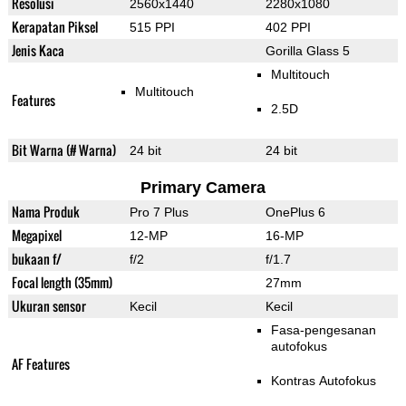
Resolusi
2560x1440
2280x1080
Kerapatan Piksel
515 PPI
402 PPI
Jenis Kaca
Gorilla Glass 5
Multitouch
Multitouch
Features
2.5D
Bit Warna (# Warna)
24 bit
24 bit
Primary Camera
Nama Produk
Pro 7 Plus
OnePlus 6
Megapixel
12-MP
16-MP
bukaan f/
f/2
f/1.7
Focal length (35mm)
27mm
Ukuran sensor
Kecil
Kecil
Fasa-pengesanan
autofokus
AF Features
Kontras Autofokus