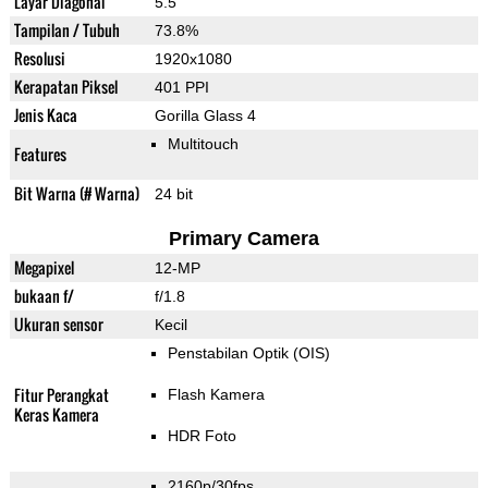
Layar Diagonal
5.5"
Tampilan / Tubuh
73.8%
Resolusi
1920x1080
Kerapatan Piksel
401 PPI
Jenis Kaca
Gorilla Glass 4
Multitouch
Features
Bit Warna (# Warna)
24 bit
Primary Camera
Megapixel
12-MP
bukaan f/
f/1.8
Ukuran sensor
Kecil
Penstabilan Optik (OIS)
Fitur Perangkat
Flash Kamera
Keras Kamera
HDR Foto
2160p/30fps