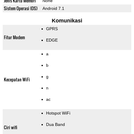
Jenis Kartu Memori
None
Sistem Operasi (OS)
Android 7.1
Komunikasi
GPRS
Fitur Modem
EDGE
a
b
g
Kecepatan WiFi
n
ac
Hotspot WiFi
Dua Band
Ciri wifi