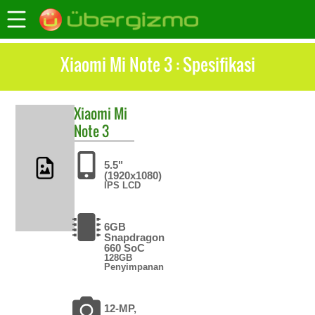
Xiaomi Mi Note 3 : Spesifikasi
Xiaomi
Mi
Note 3
5.5"
(1920x1080)
IPS LCD
6GB
Snapdragon
660 SoC
128GB
Penyimpanan
12-MP,