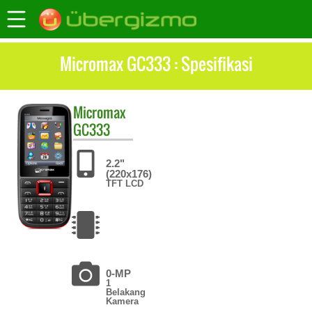
Micromax GC333 : Spesifikasi
Micromax
GC333
2.2"
(220x176)
TFT LCD
0-MP
1
Belakang
Kamera