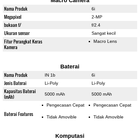
Macro Camera
Nama Produk
6i
Megapixel
2-MP
bukaan f/
f/2.4
Ukuran sensor
Sangat kecil
Fitur Perangkat Keras
Macro Lens
Kamera
Baterai
Nama Produk
IN 1b
6i
Jenis Baterai
Li-Poly
Li-Poly
Kapasitas Baterai
5000 mAh
5000 mAh
(mAh)
Pengecasan Cepat
Pengecasan Cepat
Baterai Features
Tidak Amovible
Tidak Amovible
Komputasi