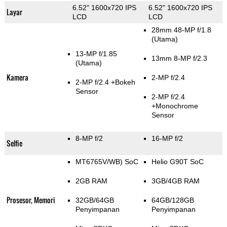
6.52" 1600x720 IPS
6.52" 1600x720 IPS
Layar
LCD
LCD
28mm 48-MP f/1.8
(Utama)
13-MP f/1.85
13mm 8-MP f/2.3
(Utama)
Kamera
2-MP f/2.4
2-MP f/2.4
+Bokeh
Sensor
2-MP f/2.4
+Monochrome
Sensor
8-MP f/2
16-MP f/2
Selfie
MT6765V/WB) SoC
Helio G90T SoC
2GB RAM
3GB/4GB RAM
Prosesor, Memori
32GB/64GB
64GB/128GB
Penyimpanan
Penyimpanan