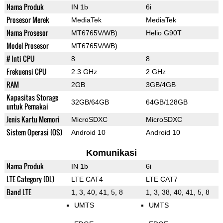
Nama Produk
IN 1b
6i
Prosesor Merek
MediaTek
MediaTek
Nama Prosesor
MT6765V/WB)
Helio G90T
Model Prosesor
MT6765V/WB)
# Inti CPU
8
8
Frekuensi CPU
2.3 GHz
2 GHz
RAM
2GB
3GB/4GB
Kapasitas Storage
32GB/64GB
64GB/128GB
untuk Pemakai
Jenis Kartu Memori
MicroSDXC
MicroSDXC
Sistem Operasi (OS)
Android 10
Android 10
Komunikasi
Nama Produk
IN 1b
6i
LTE Category (DL)
LTE CAT4
LTE CAT7
Band LTE
1, 3, 40, 41, 5, 8
1, 3, 38, 40, 41, 5, 8
UMTS
UMTS