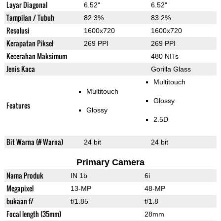
Layar Diagonal
6.52"
6.52"
Tampilan / Tubuh
82.3%
83.2%
Resolusi
1600x720
1600x720
Kerapatan Piksel
269 PPI
269 PPI
Kecerahan Maksimum
480 NITs
Jenis Kaca
Gorilla Glass
Multitouch
Multitouch
Glossy
Features
Glossy
2.5D
Bit Warna (# Warna)
24 bit
24 bit
Primary Camera
Nama Produk
IN 1b
6i
Megapixel
13-MP
48-MP
bukaan f/
f/1.85
f/1.8
Focal length (35mm)
28mm