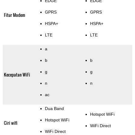
EDGE
EDGE
GPRS
GPRS
Fitur Modem
HSPA+
HSPA+
LTE
LTE
a
b
b
g
g
Kecepatan WiFi
n
n
ac
Dua Band
Hotspot WiFi
Hotspot WiFi
Ciri wifi
WiFi Direct
WiFi Direct