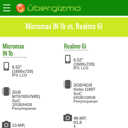
Micromax IN 1b vs. Realme 6i
Micromax
Realme
6i
IN 1b
6.52"
(1600x720)
6.52"
IPS LCD
(1600x720)
IPS LCD
3GB/4GB
Helio G90T
2GB
SoC
MT6765V/WB)
64GB/128GB
SoC
Penyimpanan
32GB/64GB
Penyimpanan
48-MP,
f/1.8
13-MP,
4