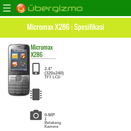
Micromax X286 : Spesifikasi
Micromax
X286
2.4"
(320x240)
TFT LCD
0-MP
1
Belakang
Kamera