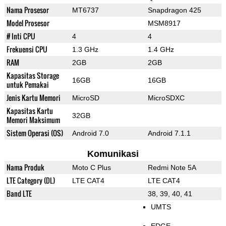
Nama Prosesor
MT6737
Snapdragon 425
Model Prosesor
MSM8917
# Inti CPU
4
4
Frekuensi CPU
1.3 GHz
1.4 GHz
RAM
2GB
2GB
Kapasitas Storage
16GB
16GB
untuk Pemakai
Jenis Kartu Memori
MicroSD
MicroSDXC
Kapasitas Kartu
32GB
Memori Maksimum
Sistem Operasi (OS)
Android 7.0
Android 7.1.1
Komunikasi
Nama Produk
Moto C Plus
Redmi Note 5A
LTE Category (DL)
LTE CAT4
LTE CAT4
Band LTE
38, 39, 40, 41
UMTS