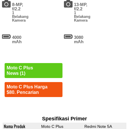
8-MP,
13-MP,
f/2.2
f/2.2
1
1
Belakang
Belakang
Kamera
Kamera
4000
3080
mAh
mAh
Moto C Plus
News (1)
Moto C Plus Harga
$80. Pencarian
Spesifikasi Primer
Nama Produk
Moto C Plus
Redmi Note 5A