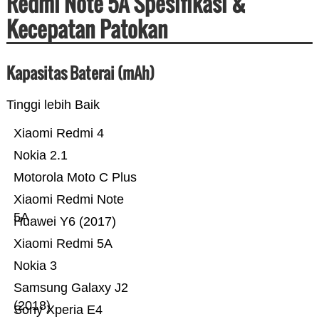
Redmi Note 5A Spesifikasi &
Kecepatan Patokan
Kapasitas Baterai (mAh)
Tinggi lebih Baik
Xiaomi Redmi 4
Nokia 2.1
Motorola Moto C Plus
Xiaomi Redmi Note
5A
Huawei Y6 (2017)
Xiaomi Redmi 5A
Nokia 3
Samsung Galaxy J2
(2018)
Sony Xperia E4