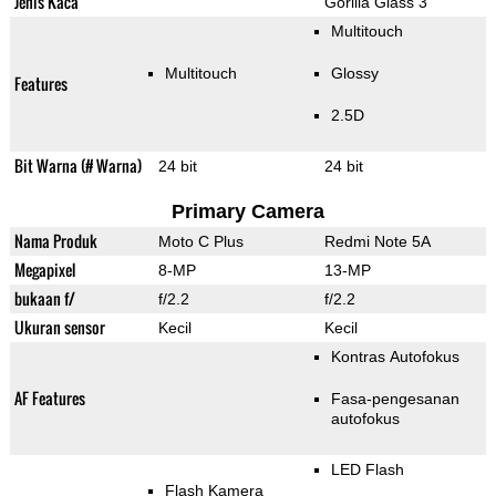
Jenis Kaca
Gorilla Glass 3
Multitouch
Multitouch
Glossy
Features
2.5D
Bit Warna (# Warna)
24 bit
24 bit
Primary Camera
Nama Produk
Moto C Plus
Redmi Note 5A
Megapixel
8-MP
13-MP
bukaan f/
f/2.2
f/2.2
Ukuran sensor
Kecil
Kecil
Kontras Autofokus
AF Features
Fasa-pengesanan
autofokus
LED Flash
Flash Kamera