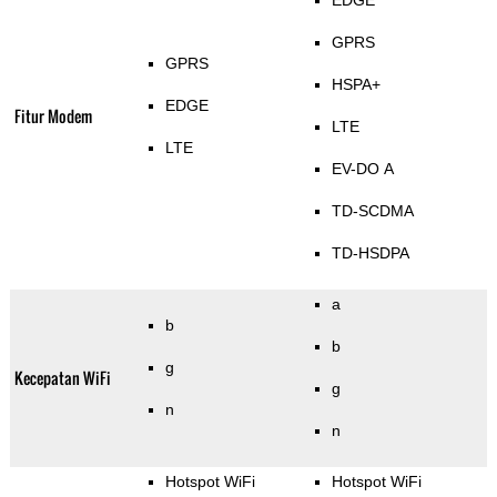
EDGE
GPRS
GPRS
HSPA+
EDGE
Fitur Modem
LTE
LTE
EV-DO A
TD-SCDMA
TD-HSDPA
a
b
b
g
Kecepatan WiFi
g
n
n
Hotspot WiFi
Hotspot WiFi