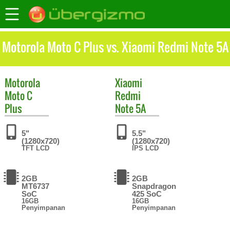
Motorola Moto C Plus vs. Xiaomi Redmi Note 5A
Motorola
Xiaomi
Moto C
Redmi
Plus
Note 5A
5"
5.5"
(1280x720)
(1280x720)
TFT LCD
IPS LCD
2GB
2GB
MT6737
Snapdragon
SoC
425 SoC
16GB
16GB
Penyimpanan
Penyimpanan