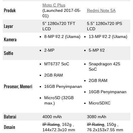
Moto C Plus
Produk
(Launched 2017-05-
Redmi Note 5A
01)
5" 1280x720 TFT
5.5" 1280x720 IPS
Layar
LCD
LCD
8-MP f/2.2
(Utama)
13-MP f/2.2
(Utama)
Kamera
2-MP
5-MP f/2
Selfie
MT6737 SoC
Snapdragon 425
SoC
2GB RAM
2GB RAM
Prosesor, Memori
16GB Penyimpanan
16GB Penyimpanan
MicroSD (32GB
max.)
MicroSDXC
Baterai
4000 mAh
3080 mAh
IP Rating
, 162g
,
IP Rating
, 150g
,
Desain
144x72.3x10 mm
76.2x153x7.55 mm