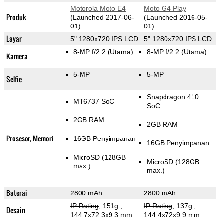
Motorola Moto E4
Moto G4 Play
Produk
(Launched 2017-06-
(Launched 2016-05-
01)
01)
Layar
5" 1280x720 IPS LCD
5" 1280x720 IPS LCD
8-MP f/2.2
(Utama)
8-MP f/2.2
(Utama)
Kamera
5-MP
5-MP
Selfie
Snapdragon 410
MT6737 SoC
SoC
2GB RAM
2GB RAM
Prosesor, Memori
16GB Penyimpanan
16GB Penyimpanan
MicroSD (128GB
MicroSD (128GB
max.)
max.)
Baterai
2800 mAh
2800 mAh
IP Rating
, 151g
,
IP Rating
, 137g
,
Desain
144.7x72.3x9.3 mm
144.4x72x9.9 mm