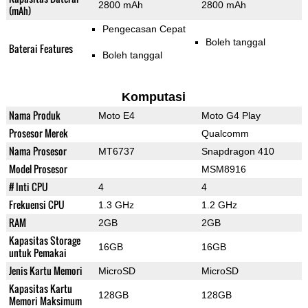
2800 mAh
2800 mAh
(mAh)
Pengecasan Cepat
Boleh tanggal
Baterai Features
Boleh tanggal
Komputasi
Nama Produk
Moto E4
Moto G4 Play
Prosesor Merek
Qualcomm
Nama Prosesor
MT6737
Snapdragon 410
Model Prosesor
MSM8916
# Inti CPU
4
4
Frekuensi CPU
1.3 GHz
1.2 GHz
RAM
2GB
2GB
Kapasitas Storage
16GB
16GB
untuk Pemakai
Jenis Kartu Memori
MicroSD
MicroSD
Kapasitas Kartu
128GB
128GB
Memori Maksimum