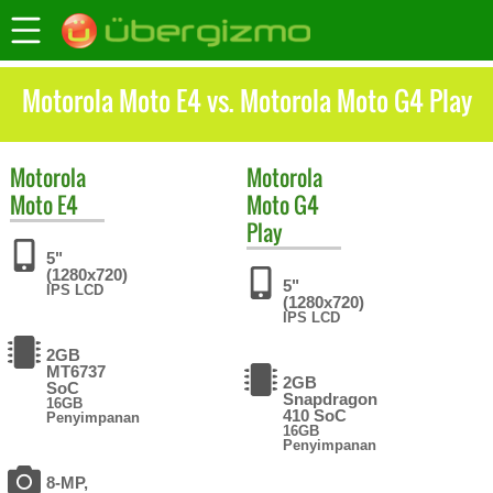
Motorola Moto E4 vs. Motorola Moto G4 Play
Motorola
Motorola
Moto E4
Moto G4
Play
5"
(1280x720)
5"
IPS LCD
(1280x720)
IPS LCD
2GB
MT6737
2GB
SoC
Snapdragon
16GB
410 SoC
Penyimpanan
16GB
Penyimpanan
8-MP,