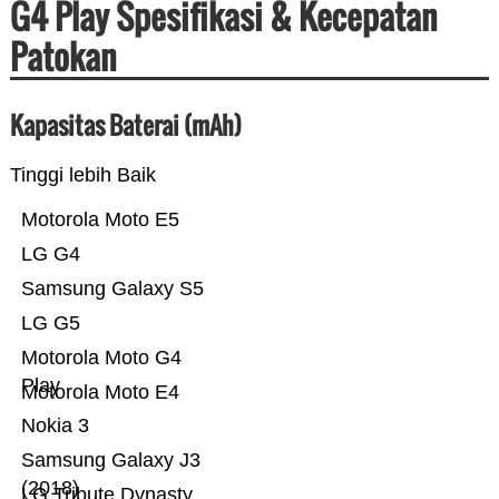
G4 Play Spesifikasi & Kecepatan
Patokan
Kapasitas Baterai (mAh)
Tinggi lebih Baik
Motorola Moto E5
LG G4
Samsung Galaxy S5
LG G5
Motorola Moto G4
Play
Motorola Moto E4
Nokia 3
Samsung Galaxy J3
(2018)
LG Tribute Dynasty