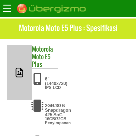
Motorola Moto E5 Plus : Spesifikasi
Motorola
Moto E5
Plus
6"
(1440x720)
IPS LCD
2GB/3GB
Snapdragon
425 SoC
16GB/32GB
Penyimpanan