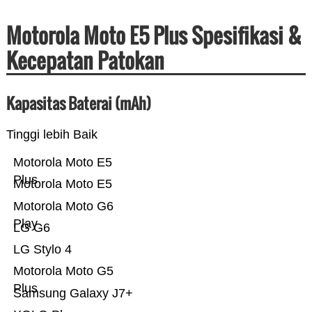
Motorola Moto E5 Plus Spesifikasi &
Kecepatan Patokan
Kapasitas Baterai (mAh)
Tinggi lebih Baik
Motorola Moto E5
Plus
Motorola Moto E5
Motorola Moto G6
Play
LG G6
LG Stylo 4
Motorola Moto G5
Plus
Samsung Galaxy J7+