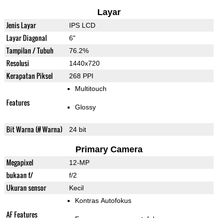
Layar
Jenis Layar
IPS LCD
Layar Diagonal
6"
Tampilan / Tubuh
76.2%
Resolusi
1440x720
Kerapatan Piksel
268 PPI
Multitouch
Features
Glossy
Bit Warna (# Warna)
24 bit
Primary Camera
Megapixel
12-MP
bukaan f/
f/2
Ukuran sensor
Kecil
Kontras Autofokus
AF Features