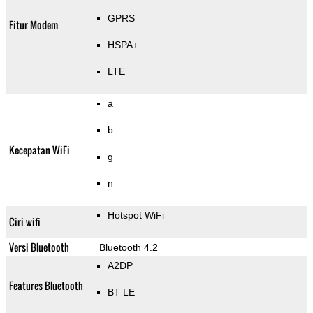
GPRS
Fitur Modem
HSPA+
LTE
a
b
Kecepatan WiFi
g
n
Hotspot WiFi
Ciri wifi
Versi Bluetooth
Bluetooth 4.2
A2DP
Features Bluetooth
BT LE