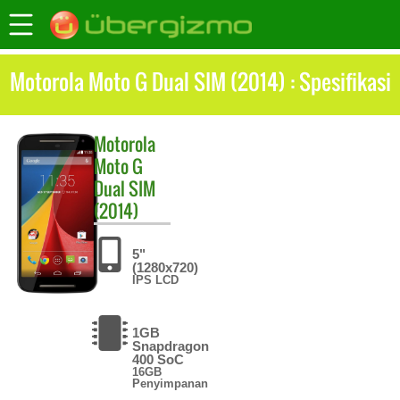
Motorola Moto G Dual SIM (2014) : Spesifikasi
Motorola
Moto G
Dual SIM
(2014)
5"
(1280x720)
IPS LCD
1GB
Snapdragon
400 SoC
16GB
Penyimpanan