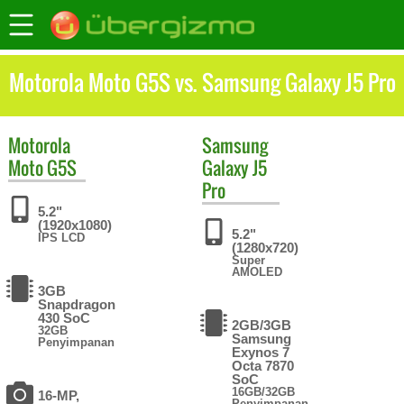
Motorola Moto G5S vs. Samsung Galaxy J5 Pro
Motorola
Samsung
Moto G5S
Galaxy J5
Pro
5.2"
(1920x1080)
5.2"
IPS LCD
(1280x720)
Super
AMOLED
3GB
Snapdragon
430 SoC
2GB/3GB
32GB
Samsung
Penyimpanan
Exynos 7
Octa 7870
SoC
16GB/32GB
16-MP,
Penyimpanan