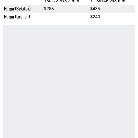
150x73.5x8.2 mm
71.3x146.2x8 mm
Harga (Sekitar)
$285
$435
Harga (Launch)
$240