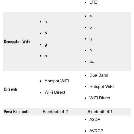
LTE
a
a
b
b
g
Kecepatan WiFi
g
n
n
ac
Dua Band
Hotspot WiFi
Hotspot WiFi
Ciri wifi
WiFi Direct
WiFi Direct
Versi Bluetooth
Bluetooth 4.2
Bluetooth 4.1
A2DP
AVRCP