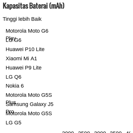
Kapasitas Baterai (mAh)
Tinggi lebih Baik
Motorola Moto G6
Play
LG G6
Huawei P10 Lite
Xiaomi Mi A1
Huawei P9 Lite
LG Q6
Nokia 6
Motorola Moto G5S
Plus
Samsung Galaxy J5
Pro
Motorola Moto G5S
LG G5