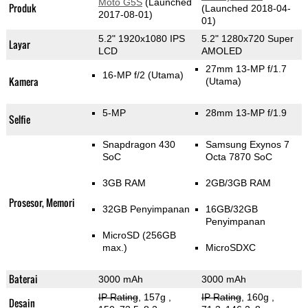
Moto G5S
(Launched
Produk
(Launched 2018-04-
2017-08-01)
01)
5.2" 1920x1080 IPS
5.2" 1280x720 Super
Layar
LCD
AMOLED
27mm 13-MP f/1.7
16-MP f/2
(Utama)
Kamera
(Utama)
5-MP
28mm 13-MP f/1.9
Selfie
Snapdragon 430
Samsung Exynos 7
SoC
Octa 7870 SoC
3GB RAM
2GB/3GB RAM
Prosesor, Memori
32GB Penyimpanan
16GB/32GB
Penyimpanan
MicroSD (256GB
max.)
MicroSDXC
Baterai
3000 mAh
3000 mAh
IP Rating
, 157g
,
IP Rating
, 160g
,
Desain